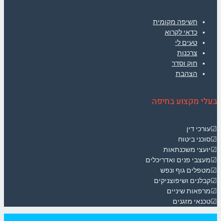
חשיפה מקומית
כדאי לקרוא
טעים לי
צרכנות
חוק וסדר
הצהבת
בעלי מקצוע בחיפה
☑עורכי דין
☑סוכני ביטוח
☑יועצי משכנתאות
☑מעצבי פנים ואדריכלים
☑מטפלים גוף ונפש
☑קבלנים ושיפוצניקים
☑מרפאות שיניים
☑טכנאי מזגנים