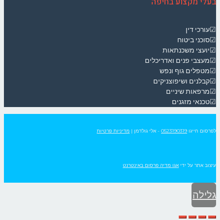
בעלי מקצוע בחיפה
☑עורכי דין
☑סוכני ביטוח
☑יועצי משכנתאות
☑מעצבי פנים ואדריכלים
☑מטפלים גוף ונפש
☑קבלנים ושיפוצניקים
☑מרפאות שיניים
☑טכנאי מזגנים
לפרסום חייגו
0523190319
- אלי גולדמן
|
מדיניות פרטיות
עיצוב אתר על ידי
אגו מדיה פרסום באינטרנט
גלילה
לראש