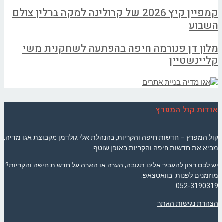
קמפיין קיץ 2026 של קרולינה למקה ברלין צולם
השבוע
מלון דן פנורמה חיפה בהפתעה לשחקנית משי
קליינשטיין
אודות קול המפרץ
קול המפרץ – חדשות חיפה והקריות, בהנהלת אלי גולדמן מקבוצת אגו מדיה,
מביא את חדשות חיפה והקריות באופן שוטף.
יש לכם רצון להעביר אלינו תגובה, הערה או הארה על חדשות חיפה והקריות?
מוזמנים לפנות בוואטצאפ:
052-3190319
הצהרת נגישות האתר