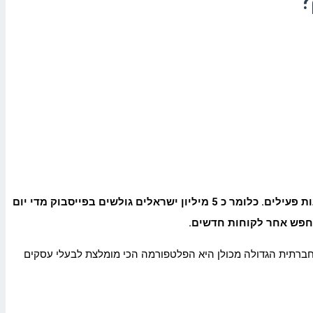
?
פייסבוק היא הרשת החברתית הגדולה בעולם עם כ 2 מיליארד משתמשים רשומים וגם בישראל היא המובילה עם מעל 5 מיליון חשבונות פעילים. כלומר כ 5 מיליון ישראלים גולשים בפייסבוק מדי יום
מחפש אחר לקוחות חדשים.
חברתית הגדולה מכולן היא הפלטפורמה הכי מומלצת לבעלי עסקים