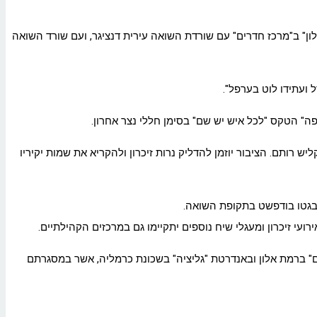
 ילד, אמא, אבא" במתנ"ס נווה-יוסף. מוקדם יותר יתקיימו בשעה 19:00 בערב ערבי "זיכרון בסלון" ב"מרכז חדרים" עם שורדת השואה עירית דנציגר, ועם שורד השואה
ל ועתידו לוט בערפל".
ס "לכל איש יש שם" בהשתתפות ראש העיר, עינת קליש רותם. הציבור יוזמן להדליק נרות זיכרון ולהקריא את שמות יקיריו
 בגטו בודפשט בתקופת השואה.
ועי זיכרון ומעגלי שיח נוספים יתקיימו גם במרכזים הקהילתיים.
העולם" ברמת אלון ובאנדרטת "גליציה" בשכונת כרמליה, אשר במסגרתם