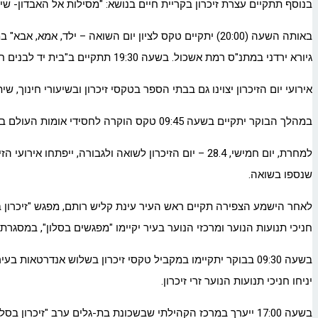
בנוסף תתקיים עצרת זיכרון בקריית חיים בנושא: "מסילות אל האבדון- ש
גיורא ירדני במתנ"ס רמת אשכול. בשעה 19:30 תתקיים ב"בית יד לבנים חיפה" הרצאה על חיי המוסיקה בגטו טרזין.
אירועי יום הזיכרון יצוינו גם בבתי הספר בטקסי זיכרון ובשיעורי חינוך, ש
במהלך הבוקר יתקיים בשעה 09:45 טקס הוקרה לחסידי אומות העולם בבית העלמין הלטיני ומאוחר יותר, בשעה 11:30, יתקיים ב"בית יד לבנים חיפה" הטקס "לכל איש יש שם" בסימן חללי נצר אחרון.
שנספו בשואה.
לאחר הישמע הצפירה תקיים ראש העיר עינת קליש רותם, מפגש "זיכרון 
חניכי תנועות הנוער ומרכזי הנוער בעיר יקיימו "מפגשים בסלון", במסגרת
בשעה 09:30 בבוקר יתקיימו במקביל טקסי זיכרון בשלוש אנדרט
יניחו חניכי תנועות הנוער זרי זיכרון.
בשעה 17:00 ייערך במרכז הקהילתי שבשכונת בת-גלים ערב "זיכרון בסלון" בשיתוף מכון "בינ"ה", עם שורד השואה, אשר מיליק.