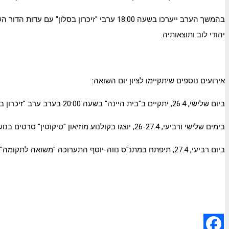
יהודי לוב ותוצאותיה.
אירועים נוספים שיתקיימו לציון יום השואה:
ביום שלישי, 26.4, יתקיים ב"בית היינה" בשעה 20:00 בערב ערב "זיכרון בסלון", בו תספר שורדת השואה, אסתר בוז'י, את סיפורה האישי מתקופת השואה.
בימים שלישי ורביעי, 26-27.4, יוצגו בקולנוע מוזיאון "טיקוטין" סרטים בנושא יום השואה בעלות של 10 שקלים.
ביום רביעי, 27.4, תיפתח במתנ"ס נווה-יוסף התערוכה "משואה לתקומה". התערוכה תהיה פתוחה לקהל עד יום שלישי, ה-3.5.