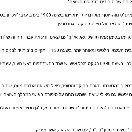
ילוחם של היהודים בתקופת השואה".
באותה השעה (20:00) יתקיים טקס לציון יום השואה –
יתקיימו בסימן אמירתו של יגאל אלון: "עם שאינו יודע את עברו, ההווה שלו ד
למחרת, יום חמישי, 28.4 – יום הזיכרון לשואה ולגבורה, ייפתחו אירועי הזיכרון בשעה 09:40 בטק
בסלון" במסגרתו יתארח החוקר והסופר, ניצול השואה אנדרה מוזס, שהיה
ם יפגשו עם ניצולי שואה וישמעו מהם על סיפורם האישי במהלך השואה. איר
אות בעיר – באנדרטת "הלוחם היהודי" בשכונת רמות רמז, ב"גן חסידי אומות 