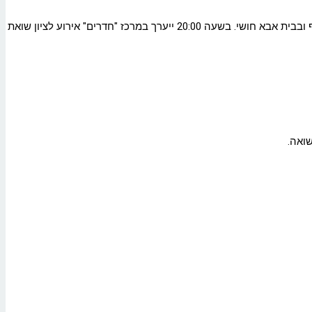
בהמשך הערב ייערכו בשעה 18:00 ערבי "זיכרון בסלון" עם עדות הדור השני לשואה במתנ"ס רמת-בגין ועם הגב' צביה גולדשמיט במתנ"ס נווה-יוסף ובבית אבא חושי. בשעה 20:00 ייערך במרכז "חדרים" אירוע לציון שואת