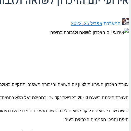
אירועי יום הזיכרון לשואה ולגבו
המערכת
אפריל 25, 2022
עצרת הזיכרון העירונית לציון יום השואה והגבורה תשפ"ב, תתקיים באולם "רפפורט" חיפה, בערב יום השואה – יום רביעי
העצרת תיפתח בשעה 20:00 בקריאת "קדיש" ובתפילת "אל מלא רחמים", ולאחר מכן יוקראו קטעי קריאה המספרים את סיפור הניצולים. הזמר דניאל סולומון ילווה את הטקס בפרקים מוזיקליים.
שישה שורדי שואה ידליקו משואות לזכר ששת המיליונים מבני העם היהודי ש
חיפה וחניכי הפנימיה הצבאית בעיר.