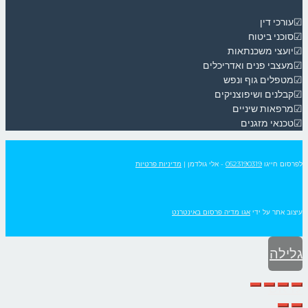
☑עורכי דין
☑סוכני ביטוח
☑יועצי משכנתאות
☑מעצבי פנים ואדריכלים
☑מטפלים גוף ונפש
☑קבלנים ושיפוצניקים
☑מרפאות שיניים
☑טכנאי מזגנים
לפרסום חייגו
0523190319
- אלי גולדמן
|
מדיניות פרטיות
עיצוב אתר על ידי
אגו מדיה פרסום באינטרנט
גלילה
לראש