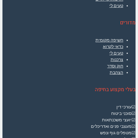
טעים לי
מדורים
חשיפה מקומית
כדאי לקרוא
טעים לי
צרכנות
חוק וסדר
הצהבת
בעלי מקצוע בחיפה
☑עורכי דין
☑סוכני ביטוח
☑יועצי משכנתאות
☑מעצבי פנים ואדריכלים
☑מטפלים גוף ונפש