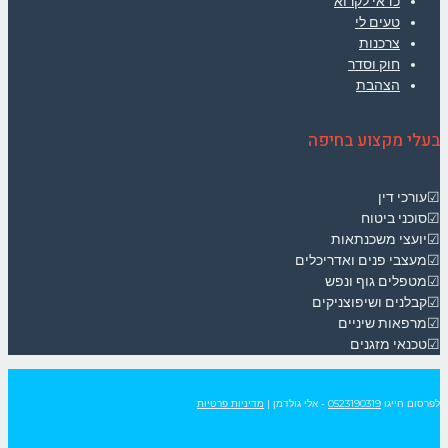
כדאי לקרוא
טעים לי
צרכנות
חוק וסדר
הצהבת
בעלי מקצוע בחיפה
☑עורכי דין
☑סוכני ביטוח
☑יועצי משכנתאות
☑מעצבי פנים ואדריכלים
☑מטפלים גוף ונפש
☑קבלנים ושיפוצניקים
☑מרפאות שיניים
☑טכנאי מזגנים
לפרסום חייגו
0523190319
- אלי גולדמן
|
מדיניות פרטיות