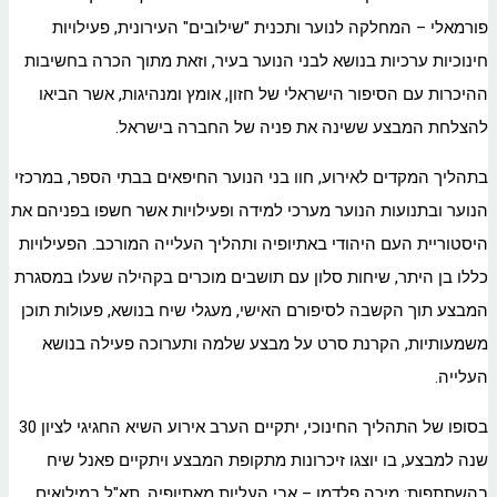
פורמאלי – המחלקה לנוער ותכנית "שילובים" העירונית, פעילויות
חינוכיות ערכיות בנושא לבני הנוער בעיר, וזאת מתוך הכרה בחשיבות
ההיכרות עם הסיפור הישראלי של חזון, אומץ ומנהיגות, אשר הביאו
להצלחת המבצע ששינה את פניה של החברה בישראל.
בתהליך המקדים לאירוע, חוו בני הנוער החיפאים בבתי הספר, במרכזי
הנוער ובתנועות הנוער מערכי למידה ופעילויות אשר חשפו בפניהם את
היסטוריית העם היהודי באתיופיה ותהליך העלייה המורכב. הפעילויות
כללו בן היתר, שיחות סלון עם תושבים מוכרים בקהילה שעלו במסגרת
המבצע תוך הקשבה לסיפורם האישי, מעגלי שיח בנושא, פעולות תוכן
משמעותיות, הקרנת סרט על מבצע שלמה ותערוכה פעילה בנושא
העלייה.
בסופו של התהליך החינוכי, יתקיים הערב אירוע השיא החגיגי לציון 30
שנה למבצע, בו יוצגו זיכרונות מתקופת המבצע ויתקיים פאנל שיח
בהשתתפות: מיכה פלדמן – אבי העליות מאתיופיה, תא"ל במילואים