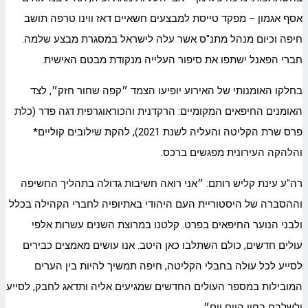
אסף אגמון – מפקד טייסת למבצעים חשאיים דאז ווינו טרפה תושב
חיפה וכיום מנהל מתנ"ס אשר עלה לישראל במסגרת מבצע שלמה.
חברי הפאנל ישתפו את סיפור העלייה מנקודת מבטם האישית.
בחלקו האומנותי של האירוע יופיעו הצמד ״קפה שחור חזק״, לצד
האומנים החיפאים המקומיים: הרקדנית והכוראוגרפית דגה פדר (כלת
פרס שרת הקליטה והעליה לשנת 2021), להקת שילובים קוליים*
והלהקה העירונית מפגשים ברכס.
רה"ע עינת קליש רותם: ״אני רואה חשיבות גדולה בתהליך החשיפה
וההסברה של היסטוריית העם היהודי באתיופיה לחברי הקהילה בכלל
ולבני הנוער החיפאים בפרט. קלטנו במרוצת השנים עשרות אלפי
עולים חדשים, כולם השתלבו כאן היטב. אנו עושים מאמצים כבירים
לסייע לכל עולה בחבלי הקליטה, חיפה תמשיך להיות בין הערים
המובילות במספר העולים החדשים שמגיעים אליה ותדאג לחבק, לסייע
ולשלבם בחיי היום יום״.