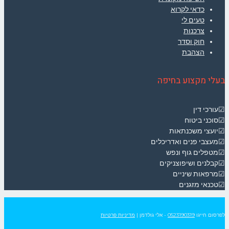
כדאי לקרוא
טעים לי
צרכנות
חוק וסדר
הצהבת
בעלי מקצוע בחיפה
☑עורכי דין
☑סוכני ביטוח
☑יועצי משכנתאות
☑מעצבי פנים ואדריכלים
☑מטפלים גוף ונפש
☑קבלנים ושיפוצניקים
☑מרפאות שיניים
☑טכנאי מזגנים
לפרסום חייגו
0523190319
- אלי גולדמן
|
מדיניות פרטיות