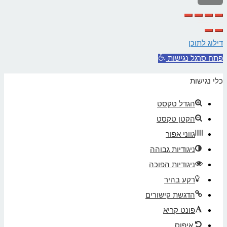
לראש
העמוד
דילוג לתוכן
פתח סרגל נגישות
כלי נגישות
הגדל טקסט
הקטן טקסט
גווני אפור
ניגודיות גבוהה
ניגודיות הפוכה
רקע בהיר
הדגשת קישורים
פונט קריא
איפוס