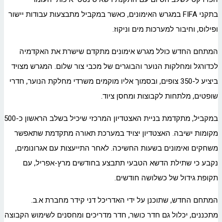
בתקני FIFA במגרש האימונים, כאשר במקביל מתבצעות עבודות יישור
ופילוס, וחיבור למערכות מים וניקוז.
המתחם החדש כולל מגרש אימונים מתקדם שישרת את האקדמיה
לכדורגל ומחלקות הנוער והבוגרים של מכבי צור שלום. המגרש מצויד
ביציע ל-350 צופים, ובסמוך אליו מוקמים משרדי מחלקת הנוער, חדרי
שופטים, מלתחות לקבוצות ומחסן ציוד.
במקביל, מתקדמת בניית האצטדיון המרכזי שיכיל בשלב הראשון כ-500
מקומות ישיבה. האצטדיון יצויד במערכת תאורה מתקדמת שתאפשר
משחקים ואימונים בשעות החשיכה. לאחר התייעצות עם אגרונומים,
נקבע כי שתילת הדשא הטבעי תתבצע בחודשים מרץ-אפריל, עם
תקופת גידול של כשלושה חודשים.
המתחם החדש, שתוכנן על ידי האדריכל דני קידר מחברת א.ב.
מתכננים, יכלול גם חדר כושר, חדר מדריכים ומחסנים לשימוש הקבוצה