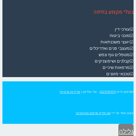
בעלי מקצוע בחיפה
☑עורכי דין
☑סוכני ביטוח
☑יועצי משכנתאות
☑מעצבי פנים ואדריכלים
☑מטפלים גוף ונפש
☑קבלנים ושיפוצניקים
☑מרפאות שיניים
☑טכנאי מזגנים
לפרסום חייגו
0523190319
- אלי גולדמן
|
מדיניות פרטיות
עיצוב אתר על ידי
אגו מדיה פרסום באינטרנט
גלילה