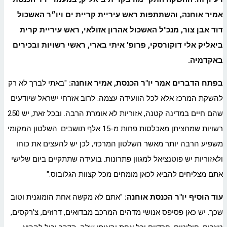
אמיר אוחנה, והשתתפות ראש עיריית קריית ים ויו״ר האשכול
דוד אבן צור, מנכ"ל האשכול אהרון אזולאי, ראש עיריית קרית
ביאליק אלי דוקורסקי, פרופ' איתי בארי, ראשי רשויות ובכירים
באקדמיה.
בפתח הדברים אמר יו"ר הכנסת, אמיר אוחנה:
"באתי לברך לא רק
להשקת המרכז אלא לכל הוועידה עצמה. לרוב אזרחי ישראל שיודעים
שהם חיים במדינה קטנה, אזוריות לא אומרת הרבה. ובכל זאת, יש 250
רשויות שמחציתן מאכלסות פחות מ-15 אלף תושבים. השלטון המקומי
משפיע הרבה יותר מאשר השלטון המרכזי, לכן יש להעצים את כוחו
ולאזוריות יש פוטנציאל למגוון פתרונות. בועידה שתתקיים ביום שלישי
אתם מצליחים להביא לכאן מומחים מכל קצוות הגלובוס."
עוד הוסיף יו"ר הכנסת אוחנה:
"אתם לא מקשה אחת הומוגנית וטוב
שכך. יש כאן פסיפס אנושי מדהים המרכב מבדואים, דרוזים, צ'רקסים,