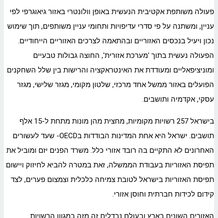
פעולה משותפת אקטיבית הנעשית באופן וולונטרי באזור גיאוגרפי לפי
עניין, ומשתנה על פי סדרי עדיפויות ותחומי עניין משותפים, תוך שימוש
נכון ויעיל בנכסים האזוריים ובהתאמה לצרכים האזוריים הייחודיים.
הפעולה נעשית בתוך 'מערכת אזורית', החוצה גבולות טבעיים
ומוניציפאליים ומעודדת את האינטראקציה והרישות בין שלל השחקנים
הפועלים באזור ממשל אחד מרכזי, שלטון מקומי, מגזר שלישי, מגזר
עסקי, אקדמיה ותושבים.
בישראל 257 רשויות מקומיות, מחצית מהן מונות מתחת ל-15 אלף
תושבים. ישראל היא אחת המדינות הבודדות בOECD- שעד לעשורים
האחרונים לא התקיים בה רובד אזורי כלל. משרד הפנים יזם ומוביל את
תפיסת האזוריות בעבודת הממשלה, זאת במטרה להביא לחיזוק ויישום
תפיסת האזוריות בישראל לטובת צמיחה כלכלית וצמצום פערים, לצד
קידום לכידות חברתית וחוסן אזורי.
האזורים השונים בארץ ובעולם נבדלים זה מזה במגוון הרשויות