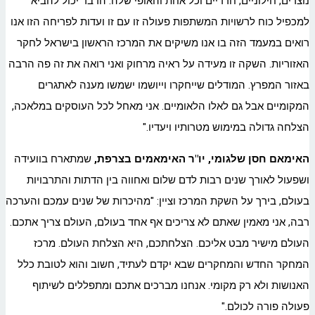
נוצרים, חילוניים, חרדיים וכל אחת והאופי שלה. הדבר יכול להביא
למכפיל כוח לרשויות המשתפות פעולה זו עם זו ועדות לפריחה הזו אנו
רואים במעמד הזה בו אנו משיקים את המרכז הראשון בישראל לחקר
האזוריות. השקה זו מעידה על ראיה מרחוק ואני רואה את זה פה הרבה
באזור המפרץ. המודלים שייחקרו וייושמו ישמשו מענה לאתגרים
המקומיים אבל גם לאלו הלאומיים. אני מאחל לכל העוסקים במלאכה,
הצלחה גדולה במימוש מטרותיו ויעדיו."
האימאם חסן שלגומי, יו"ר האימאמים בצרפת,
שמתארח בוועידה
ושפעול לאורך שנים רבות לדם שלום ואחווה בין הדתות והתרבויות
בעולם, בירך על השקת המרכז וציין: "מהיכרות של שנים עמכם והערכה
רבה, אני מאמין שאתם לא צריכים אף אחד בעולם, העולם צריך אתכם.
העולם מישיר מבט אליכם. הצלחתכם, היא הצלחת העולם. מרכז
המחקר החדש והמחקרים שבא יקדם לעתיד, חשוב והוא לטובת כלל
האנושות ולא רק מקומי. אנחנו מברכים אתכם ומתפללים לשיתוף
פעולה פורה לכולם."