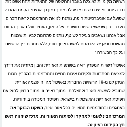
רשויות מקומיות לא צלח בעבר והחלופה של התאגדות תחת אשכולות
נכונה יותר ומייצרת שיתופי פעולה מתוך רצון כן ואמיתי. הקמת המרכז
שפועל עם אוניברסיטת חיפה, נותנת לנו את ההזדמנות לראות דברים
מעבר. נכון שראשי רשויות חושבים על החזון, העתיד ועל הארוך הטווח
אבל אנחנו נשאבים בעיקר לשוטף, נותנים פתרונות לבעיות שצצות
מהשטח וכאן יש הזדמנות למשהו ארוך טווח, ללא תחרות בין הרשויות
ועל כך הבשורה."
אשכול רשויות המפרץ רואה בשותפות האזורית והבין מגזרית את הדרך
למציאת הפתרונות ולקידום איכות החיים וההזדמנויות במפרץ. הכוח
הניתן לנו מ-18 הרשויות החברות באשכול מהווה עוצמה אזורית
שתוביל לשגשוג האזור ולהצלחתו. מתוך ראייה זו ומתוך הרצון לחזק את
תפיסת האזוריות והאשכולות בישראל, תפיסה המכירה בייחודיות,
באתגרים ובהזדמנויות המצויים בכל אזור ואזור;
השקנו הבוקר את
המרכז הבינלאומי למחקר ולפיתוח האזוריות, מרכז שיהווה ראש
חץ בקידום רעיון זה
.