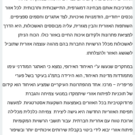
המרכיבות אותם מבחינה דמוגרפית, התיישבותית ותרבותית. לכל אזור
נכסים ייחודיים, הזדמנויות ואיכויות, לצד אתגרים וחסמים ספציפיים.
השותפות האזורית והבין מגזרית, עליה מבוססים האשכולות, היא הדרך
למציאת פתרונות ולקידום איכות החיים באזור כולו. הכוח הניתן
לאשכולות מכלל הרשויות החברות בהם מהווה עוצמה אזורית שתוביל
לשגשוג האזור ולהצלחתו.
במחקרים שנעשו ע"י האיחוד האירופי, נמצא כי האתגר המודרני עימו
מתמודדות מדינות האיחוד, הוא הירידה בתמ"ג בעיקר בשל פערי
פריפריה – מרכז. אחד מהפתרונות העיקריים שמציע האיחוד הוא קידום
של תוכניות לפיתוח אזורי שיתמקדו במנועי צמיחה והגברת
פרודוקטיביות בכל האזורים באמצעות השקעות אסטרטגיות. למעשה
תפיסת האזוריות החדשה היא גישה ליצירת צמיחה כלכלית מכלילה
ארוכת טווח עם אחריות חברתית. עבור תושבי הרשויות המקומיות
פיתוח אזורי יבוא לידי ביטוי בקבלת שירותים איכותיים יותר ובשיפור