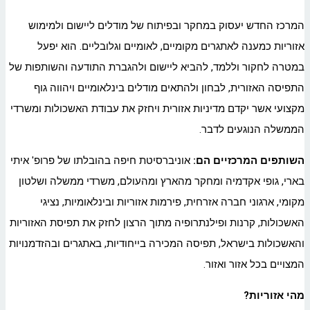
המרכז החדש יעסוק במחקר ובפיתוח של מודלים ליישום ולמימוש
אזוריות כמענה לאתגרים מקומיים, לאומיים וגלובליים. הוא יפעל
במטרה לחקור וללמד, להביא ליישום ולהגברת התודעה והשותפות של
התפיסה האזורית, לבחון ולהתאים מודלים בינלאומיים ויהווה גוף
מקצועי אשר יקדם מדיניות אזורית ויחזק את עבודת האשכולות ומשרדי
הממשלה הנוגעים לדבר.
השותפים המרכזיים הם:
אוניברסיטת חיפה בהובלתו של פרופ' איתי
בארי, גופי אקדמיה ומחקר מהארץ ומהעולם, משרדי ממשלה ושלטון
מקומי, ארגוני חברה אזרחית, פירמות אזוריות ובינלאומיות, נציגי
האשכולות, קרנות ופילנתרופיה מתוך הרצון לחזק את תפיסת האזוריות
והאשכולות בישראל, תפיסה המכירה בייחודיות, באתגרים ובהזדמנויות
המצויים בכל אזור ואזור.
מהי אזוריות?