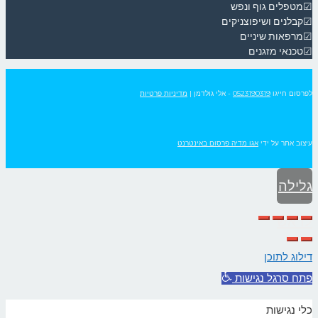
☑מטפלים גוף ונפש
☑קבלנים ושיפוצניקים
☑מרפאות שיניים
☑טכנאי מזגנים
לפרסום חייגו
0523190319
- אלי גולדמן
|
מדיניות פרטיות
עיצוב אתר על ידי
אגו מדיה פרסום באינטרנט
גלילה
לראש
העמוד
דילוג לתוכן
פתח סרגל נגישות
כלי נגישות