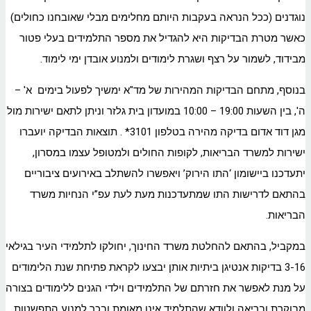
נוגדנים (ככל הנראה בעקבות היותם מחלימים מבלי שאובחנו כחולים)
כאשר מטרת הבדיקות היא להגדיל את מספר התלמידים בעלי פטור
מבידוד, לשמור על רצף ושגרת לימודים ולמנוע אובדן ימי לימוד.
בנוסף, מתחם הבדיקות המהירות של מד"א ימשיך לפעול בימים א' –
ה', בין השעות 19:00 – 10:00 במועדון בית גלזר וניתן לתאם ישירות מול
מגן דוד אדום בדיקה מהירה בטלפון 3101* . תוצאות הבדיקה יועברו
ישירות למשרד הבריאות, לקופות החולים ולמטופל עצמו במסרון,
יתעדכנו ביישומון ‘התו הירוק’ ויאפשרו להשתלב באירועים ציבוריים
בהתאם לדרישות התו שמתעדכנות מעת לעת עפ”י הנחיות משרד
הבריאות.
במקביל, בהתאם להחלטת משרד החינוך, יחולקו לתלמידי העיר בגילאי
3-16 בדיקות אנטיגן ביתיות אותן יבצעו לקראת פתיחת שנת הלימודים
על מנת לאפשר את חזרתם של התלמידים וילדי הגנים ללימודים בצורה
מבוקרת ובריאה ולוודא שהתלמיד אינו מאומת ובכך למנוע התפשטות