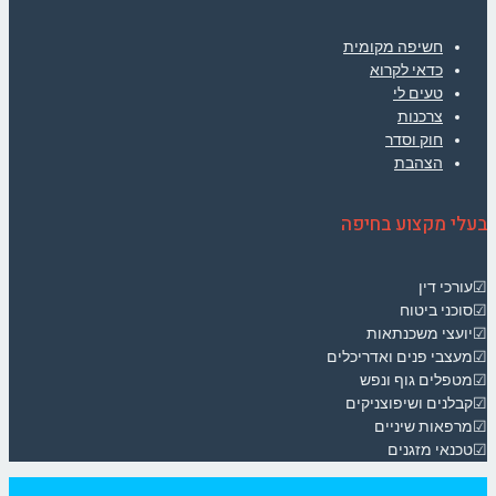
חשיפה מקומית
כדאי לקרוא
טעים לי
צרכנות
חוק וסדר
הצהבת
בעלי מקצוע בחיפה
☑עורכי דין
☑סוכני ביטוח
☑יועצי משכנתאות
☑מעצבי פנים ואדריכלים
☑מטפלים גוף ונפש
☑קבלנים ושיפוצניקים
☑מרפאות שיניים
☑טכנאי מזגנים