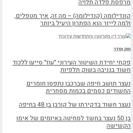
מרפסת פלדה תלויה
קונדילומה (קנדילומה) – מה זה, איך מטפלים,
ולמה לייזר הוא הפתרון היעיל ביותר
חוק וסדר
פקחי יחידת השיטור העירוני "עוז" סייעו ללכוד
חשוד בגניבה בשוק תלפיות
נעצר תושב חיפה שברכבו נתפסו חומרים
החשודים כסמים בכמות מסחרית
נעצר חשוד בדקירתו של קורבן בן 48 בחיפה
בן 50 נעצר בחשד לסחיטה באיומים של אימו
הקשישה