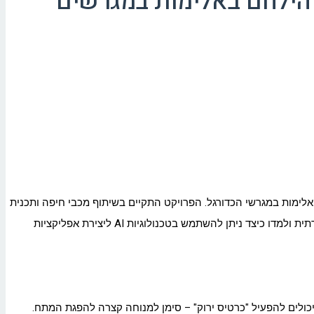
להילחם באלימות במגרשים
ימות במגרשי הכדורגל. הפרויקט התקיים בשיתוף מכבי חיפה ותכנית
"סיסמה לכל תלמיד", מתוך מטרה לשלב בין חדשנות טכנולוגית לערכים חינוכיים. במהלך העבודה על הפרויקט, התלמידים רכשו כלים ביזמות חברתית ולמדו כיצד ניתן להשתמש בטכנולוגיות AI ליצירת אפליקציות
כולים להפעיל "כרטיס ירוק" – סימן למנוחה קצרה להפגת המתח.