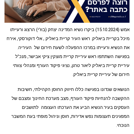
אמש (15.10.2024) ביקרו נשיא המדינה יצחק (בוז'י) הרצוג ורעייתו
מיכל בקריית ביאליק. ראש העיר קריית ביאליק , אלי דוקורסקי, אירח
את הנשיא ורעייתו במרכז ההפעלה לשעת חירום של העיריה.
בפגישה השתתפו ראש עיריית קריית מוצקין ציקי אבישר, מנכ"ל
עיריית קריית ביאליק ליאור טרגן, נציגי פיקוד העורף ומנהלי צוותי
חירום של עיריית קריית ביאליק.
הנושאים שנדונו בפגישה כללו חיזוק החוסן הקהילתי, חשיבות
ההקשבה להנחיות פיקוד העורף, מצב מערכת החינוך ומצבם של
העסקים בעיר.הנשיא הביע את הערכתו העצומה לתושבים
המפגינים תעצומות נפש אדירות, חוסן וניהול מופתי בעת המשבר
הנוכחי.