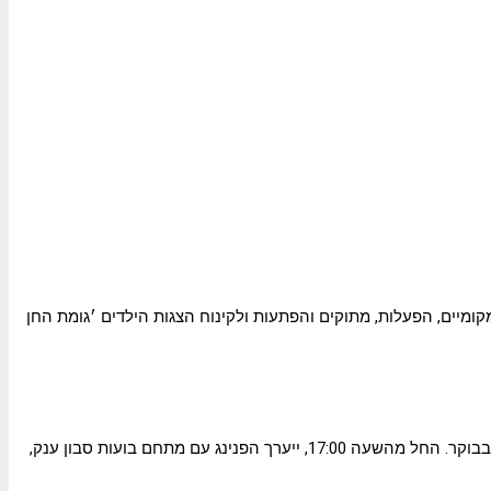
קומיים, הפעלות, מתוקים והפתעות ולקינוח הצגות הילדים ׳גומת החן
שבוע הספר ממשיך במוצקין גם היום (חמישי) וכולם מוזמנים להגיע אלינו לרחבת העירייה וליהנות מיום שכולו ספרים ויצירות החל מהשעה 10:00 בבוקר. החל מהשעה 17:00, ייערך הפנינג עם מתחם בועות סבון ענק,