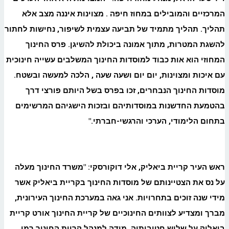
המרכזיים והמובילים במחוז חיפה . מצוינות איננה מצב אלא
תהליך. תהליך מתמיד של תביעה עצמית לשיפור, נחישות לחתור
להשגת המטרות, מתוך אמונה ביכולת להשיגן. פרס החינוך
המחוזי הוא אות כבוד למוסדות החינוך המשלבים עשייה חינוכית
עם איכות ומצוינות, יום יום ושעה שעה , הלכה למעשה ובשטח.
מוסדות החינוך הנבחרים, זכו בפרס בשל היותם פורצי דרך
בהטמעת החדשנות במוסדותיהם ובזכות הישגיהם המרשימים
בתחום הלימודי, הערכי והרגשי-חברתי
."
ראש העיר קריית ביאליק, אלי דוקורסקי: "משרד החינוך מעלה
על נס את הצטיינותם של מוסדות החינוך בקריית ביאליק אשר
מידי שנה זוכים בתחרויות. אני גאה במערכת החינוך העירונית,
מברך ומצדיע לצוותים החינוכיים של קריית החינוך אורט קריית
ביאליק על שלוש חטיבותיה, מודה למנהל קריית החינוך רמי