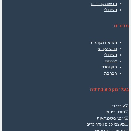
חדשות קרית ים
טעים לי
מדורים
חשיפה מקומית
כדאי לקרוא
טעים לי
צרכנות
חוק וסדר
הצהבת
בעלי מקצוע בחיפה
☑עורכי דין
☑סוכני ביטוח
☑יועצי משכנתאות
☑מעצבי פנים ואדריכלים
☑מטפלים גוף ונפש