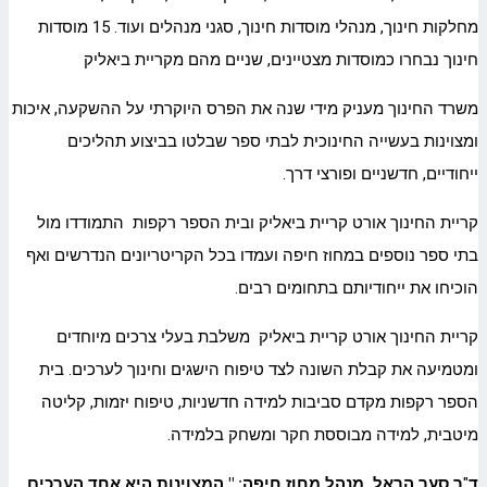
מחלקות חינוך, מנהלי מוסדות חינוך, סגני מנהלים ועוד. 15 מוסדות
חינוך נבחרו כמוסדות מצטיינים, שניים מהם מקריית ביאליק
משרד החינוך מעניק מידי שנה את הפרס היוקרתי על ההשקעה, איכות
ומצוינות בעשייה החינוכית לבתי ספר שבלטו בביצוע תהליכים
ייחודיים, חדשניים ופורצי דרך.
קריית החינוך אורט קריית ביאליק ובית הספר רקפות התמודדו מול
בתי ספר נוספים במחוז חיפה ועמדו בכל הקריטריונים הנדרשים ואף
הוכיחו את ייחודיותם בתחומים רבים.
קריית החינוך אורט קריית ביאליק משלבת בעלי צרכים מיוחדים
ומטמיעה את קבלת השונה לצד טיפוח הישגים וחינוך לערכים. בית
הספר רקפות מקדם סביבות למידה חדשניות, טיפוח יזמות, קליטה
מיטבית, למידה מבוססת חקר ומשחק בלמידה.
ד
"
ר סער הראל, מנהל מחוז חיפה
: "
המצוינות היא אחד הערכים