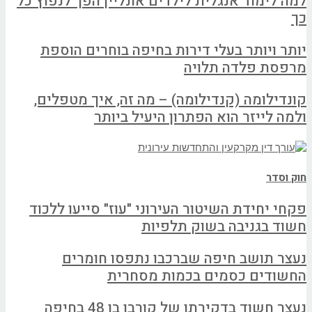
למה לימוד אנגלית לילדים אונליין הפך לנפוץ כל
כך
יותר ויותר בעלי דירות בחיפה בוחרים הוספת
מרפסת פלדה תלויה
קונדילומה (קנדילומה) – מה זה, איך מטפלים,
ולמה לייזר הוא הפתרון היעיל ביותר
חוק וסדר
פקחי יחידת השיטור העירוני "עוז" סייעו ללכוד
חשוד בגניבה בשוק תלפיות
נעצר תושב חיפה שברכבו נתפסו חומרים
החשודים כסמים בכמות מסחרית
נעצר חשוד בדקירתו של קורבן בן 48 בחיפה