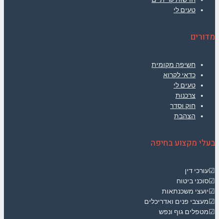
טעים לי
מדורים
חשיפה מקומית
כדאי לקרוא
טעים לי
צרכנות
חוק וסדר
הצהבת
בעלי מקצוע בחיפה
☑עורכי דין
☑סוכני ביטוח
☑יועצי משכנתאות
☑מעצבי פנים ואדריכלים
☑מטפלים גוף ונפש