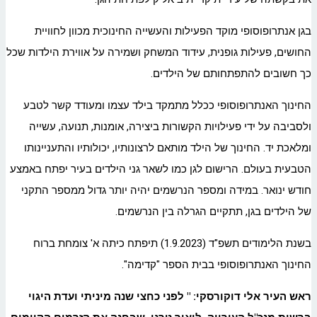
בגן אנתרופוסופי מוקד הפעילות והעשייה החינוכית מכוון לחוויית
החושים, פעילות גופנית, עידוד המשחק ושמירה על אווירת הילדות שכל
כך חשובים להתפתחותם של הילדים.
החינוך האנתרופוסופי ככלל מתמקד בילד עצמו ומעודד קשר לטבע
ולסביבה על ידי פעילויות הקשורות ביצירה, אומנות, תנועה, עשייה
ומלאכת יד. החינוך של הילד מותאם לרצונותיו, יכולותיו והתעניינותו
הטבעית בעולם. הרישום לגן כמו לשאר גני הילדים בעיר יפתח באמצע
חודש ינואר. במידה ומספר הנרשמים יהיה יותר גדול ממספר התקני
של הילדים בגן, תתקיים הגרלה בין הנרשמים.
בשנת הלימודים תשפ"ד (1.9.2023) תיפתח כיתה א' צומחת ברוח
החינוך האנתרופוסופי בבית הספר "קדימה".
ראש העיר אלי דוקורסקי: " לפני כחצי שנה מיניתי ועדת היגוי