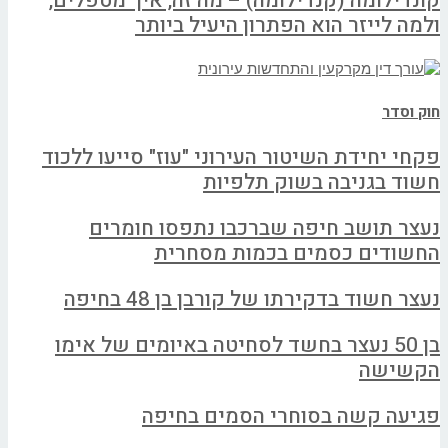
קונדילומה (קנדילומה) – מה זה, איך מטפלים,
ולמה לייזר הוא הפתרון היעיל ביותר
חוק וסדר
פקחי יחידת השיטור העירוני "עוז" סייעו ללכוד
חשוד בגניבה בשוק תלפיות
נעצר תושב חיפה שברכבו נתפסו חומרים
החשודים כסמים בכמות מסחרית
נעצר חשוד בדקירתו של קורבן בן 48 בחיפה
בן 50 נעצר בחשד לסחיטה באיומים של אימו
הקשישה
פגיעה קשה בסוחרי הסמים בחיפה