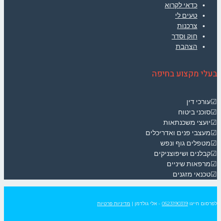
כדאי לקרוא
טעים לי
צרכנות
חוק וסדר
הצהבת
בעלי מקצוע בחיפה
☑עורכי דין
☑סוכני ביטוח
☑יועצי משכנתאות
☑מעצבי פנים ואדריכלים
☑מטפלים גוף ונפש
☑קבלנים ושיפוצניקים
☑מרפאות שיניים
☑טכנאי מזגנים
לפרסום חייגו
0523190319
- אלי גולדמן
|
מדיניות פרטיות