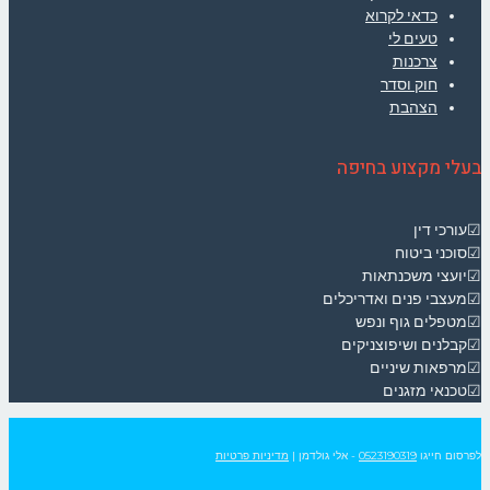
כדאי לקרוא
טעים לי
צרכנות
חוק וסדר
הצהבת
בעלי מקצוע בחיפה
☑עורכי דין
☑סוכני ביטוח
☑יועצי משכנתאות
☑מעצבי פנים ואדריכלים
☑מטפלים גוף ונפש
☑קבלנים ושיפוצניקים
☑מרפאות שיניים
☑טכנאי מזגנים
לפרסום חייגו
0523190319
- אלי גולדמן
|
מדיניות פרטיות