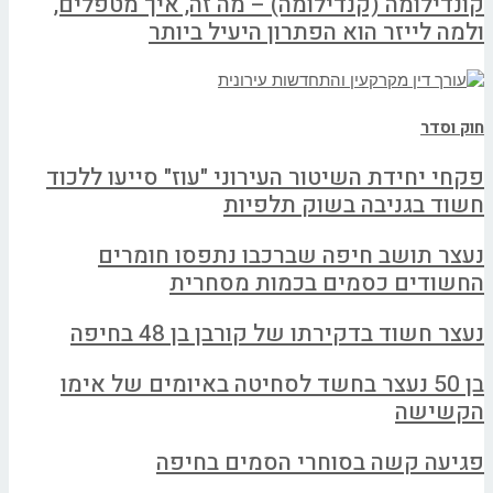
קונדילומה (קנדילומה) – מה זה, איך מטפלים,
ולמה לייזר הוא הפתרון היעיל ביותר
חוק וסדר
פקחי יחידת השיטור העירוני "עוז" סייעו ללכוד
חשוד בגניבה בשוק תלפיות
נעצר תושב חיפה שברכבו נתפסו חומרים
החשודים כסמים בכמות מסחרית
נעצר חשוד בדקירתו של קורבן בן 48 בחיפה
בן 50 נעצר בחשד לסחיטה באיומים של אימו
הקשישה
פגיעה קשה בסוחרי הסמים בחיפה