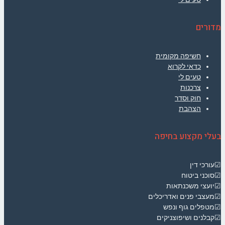
מדורים
חשיפה מקומית
כדאי לקרוא
טעים לי
צרכנות
חוק וסדר
הצהבת
בעלי מקצוע בחיפה
☑עורכי דין
☑סוכני ביטוח
☑יועצי משכנתאות
☑מעצבי פנים ואדריכלים
☑מטפלים גוף ונפש
☑קבלנים ושיפוצניקים