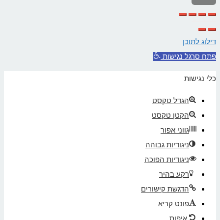
לראש
העמוד
דילוג לתוכן
פתח סרגל נגישות
כלי נגישות
הגדל טקסט
הקטן טקסט
גווני אפור
ניגודיות גבוהה
ניגודיות הפוכה
רקע בהיר
הדגשת קישורים
פונט קריא
איפוס