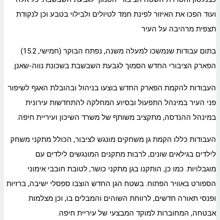
ועוד הפכו את האיזור לפינת חמד לטיולים ולבילוי בטבע וכן לנקודת
תצפית מרהיבה על העיר
בתום עבודות שנמשכו למעלה משנה, נפתח הבוקר (חמישי, 15.2)
הפארק הציבורי החדש הסמוך לגבעת השבשבת בשכונת נווה-שאנן.
העבודות להקמת הפארק החדש בוצעו בניהול ובהובלת האגף לשיפור
פני העיר במינהל התפעול ובסיוע המחלקה להתחדשות עירונית
במינהל ההנדסה, מתקציב משותף של משרד השיכון ועיריית חיפה.
העבודות כללו הקמת גן משחקים מונגש לציבור, הכולל מתקני משחק
לילדים בגילאים שונים, לרבות מתקנים המונגשים לילדים עם
מוגבלויות. כמו כן, הותקנו בגן מתקני כושר, לטובת חובבי אימוני
הספורט באוויר הפתוח. בשטח הגן החדש הוצבו ספסלי ישיבה, ברזיות
ופנסי תאורה חדשים, לרווחת השוהים והמבלים בו, וכן מצלמות
אבטחה, המחוברות למוקד המבצעי של עיריית חיפה.