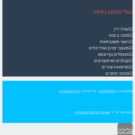
בעלי מקצוע בחיפה
☑עורכי דין
☑סוכני ביטוח
☑יועצי משכנתאות
☑מעצבי פנים ואדריכלים
☑מטפלים גוף ונפש
☑קבלנים ושיפוצניקים
☑מרפאות שיניים
☑טכנאי מזגנים
לפרסום חייגו
0523190319
- אלי גולדמן
|
מדיניות פרטיות
עיצוב אתר על ידי
אגו מדיה פרסום באינטרנט
גלילה