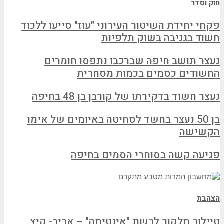
חוק וסדר
פקחי יחידת השיטור העירוני "עוז" סייעו ללכוד
חשוד בגניבה בשוק תלפיות
נעצר תושב חיפה שברכבו נתפסו חומרים
החשודים כסמים בכמות מסחרית
נעצר חשוד בדקירתו של קורבן בן 48 בחיפה
בן 50 נעצר בחשד לסחיטה באיומים של אימו
הקשישה
פגיעה קשה בסוחרי הסמים בחיפה
הצהבת
טיילור מלקוב לרשת "אינטימה" – אביב- קיץ