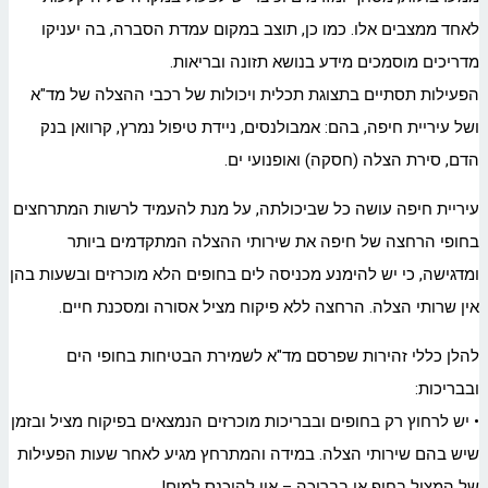
לאחד ממצבים אלו. כמו כן, תוצב במקום עמדת הסברה, בה יעניקו
מדריכים מוסמכים מידע בנושא תזונה ובריאות.
הפעילות תסתיים בתצוגת תכלית ויכולות של רכבי ההצלה של מד"א
ושל עיריית חיפה, בהם: אמבולנסים, ניידת טיפול נמרץ, קרוואן בנק
הדם, סירת הצלה (חסקה) ואופנועי ים.
עיריית חיפה עושה כל שביכולתה, על מנת להעמיד לרשות המתרחצים
בחופי הרחצה של חיפה את שירותי ההצלה המתקדמים ביותר
ומדגישה, כי יש להימנע מכניסה לים בחופים הלא מוכרזים ובשעות בהן
אין שרותי הצלה. הרחצה ללא פיקוח מציל אסורה ומסכנת חיים.
להלן כללי זהירות שפרסם מד"א לשמירת הבטיחות בחופי הים
ובבריכות:
• יש לרחוץ רק בחופים ובבריכות מוכרזים הנמצאים בפיקוח מציל ובזמן
שיש בהם שירותי הצלה. במידה והמתרחץ מגיע לאחר שעות הפעילות
של המציל בחוף או בבריכה – אין להיכנס למים!