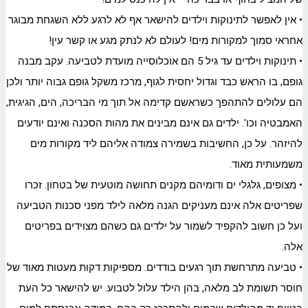
• אין לאפשר לתינוקות וילדים להישאר אף לא לרגע ללא השגחת מבוגר
אחראי סמוך למקורות מים! לעולם לא לנתק מגע או קשר עין!
• תינוקות וילדים עד גיל 5 הם אוכלוסייה מועדת לטביעה. עקב מבנה
גופם, בו הראש כבד וגדול יחסית לגוף, מרכז משקל גופם גבוה יותר ולכן
הם עלולים להתהפך כשראשם קדימה אל תוך מי הבריכה, הים, הגיגית,
האמבטיה וכו'. ילדים גם אינם מבינים את מהות הסכנה ואינם יודעים
להיזהר. על כן, החשיבות בשמירה צמודה אליהם ליד מקורות מים
משמעותית מאוד.
• מצופים, גלגלי ים ודומיהם מקנים תחושה מוטעית של בטחון. זכרו
שפריטים אלה אינם מעניקים הגנה מלאה לילד מפני סכנות הטביעה
ועל כן חשוב להקפיד לשמור על ילדים גם כשהם מצוידים בפריטים
אלה.
• טביעה מתרחשת תוך רגעים בודדים. מספיקות דקות מעטות מאוד של
חוסר תשומת לב מלאה, בהן הילד עלול לטבוע. יש להישאר כל העת