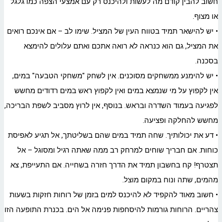
חשוב להבין קודם מה לעשות ולהיכנס רק עם אמצעי הצפה כמו גלגל
או מצוף.
• יש להישאר תמיד בטווח העין של המציל. שימו לב – אם אינכם רואים
את המציל, גם הוא כנראה לא רואה אתכם ואתם עלולים להימצא
בסכנה.
• יש להימנע ממשחקים מסוכנים. אין לשחק "משחקי הטבעה" במים,
אין לקפוץ על מי שנמצא במים ואין לקפוץ ראש במים רדודים מחשש
לפגיעה בעמוד השדרה ובראש. בנוסף, אין לרוץ מסביב לשפת הבריכה,
מחשש להחלקה ופציעה.
• דע את יכולותיך. שחה תמיד במים שהם בשליטתך, אל תגיע לאפיסת
כוחות. אם חבריך שוחים למרחק רב ממה שאתה רגיל ומסוגל – אל
תצטרף! קח בחשבון תמיד את הדרך חזרה בשחייה. אם התעייפת, צא
מהמים, שתה ונוח במקום מוצל.
• חשוב מאוד להקפיד לא להיכנס למים בזמן של רוחות חזקות בשעות
צהריים. הרוחות גורמות להיסחפות פנימה אל הים. בכנרת התופעה הזו