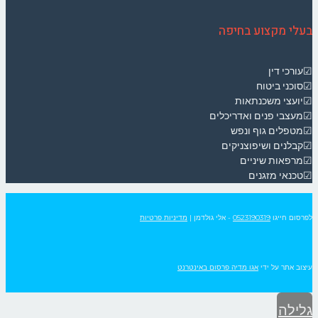
בעלי מקצוע בחיפה
☑עורכי דין
☑סוכני ביטוח
☑יועצי משכנתאות
☑מעצבי פנים ואדריכלים
☑מטפלים גוף ונפש
☑קבלנים ושיפוצניקים
☑מרפאות שיניים
☑טכנאי מזגנים
לפרסום חייגו
0523190319
- אלי גולדמן
|
מדיניות פרטיות
עיצוב אתר על ידי
אגו מדיה פרסום באינטרנט
גלילה