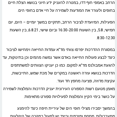
הרחב באמפי חוף דדו, במטרה להעניק ידע חיוני בנושא הצלת חיים
בחופים ולעורר את המודעות לשמירה על חיי אדם בחופי הים.
הפעילות, המיועדת לציבור הרחב, תתקיים במשך יומיים – היום, יום
חמישי, 5.8, בין השעות 16:30-20:00 וביום שישי, 6.8.21, בין השעות
8:30-12:30.
במסגרת ההדרכות יפרסו צוותי מד"א עמדות החייאה וימחישו לציבור
כיצד לבצע פעולות החייאה באדם אשר נמשה מהמים וכן בתינוקות, עד
להגעת אמבולנס מד"א למקום. כמו כן יעניקו הצוותים למשתתפים
הדרכות בנושא עזרה ראשונה במקרים של מכת שמש, התייבשות,
עקיצת מדוזה, פציעה מחפץ חד ועוד.
מאמן מטעם רשות הספורט העירונית יעניק הדרכות והמלצות לשמירה
על כושר בימי הקיץ והמלצות לפעילויות ספורט מתאימות.
בהמשך יסבירו מצילי חופי הים של עיריית חיפה כיצד להימנע
ממערבולות, מסחף ומזרמים וכיצד יש לפעול במקרה של היקלעות