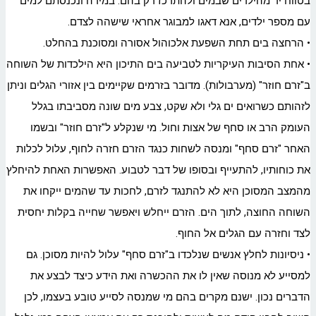
בטווח יד מהילדים שבמים ולהתרכז רק בהם. במידה ונכנסתם למים
עם מספר ילדים, אנא דאגו למבוגר אחראי שישהה לצדם.
• הרחצה בים תחת השפעת אלכוהול אסורה ומסוכנת בהחלט.
• אחת הסיבות העיקריות לטביעה בים התיכון היא הילכדות של השוחה
ב"זרם חוזר" (מערבולות). מדובר בזרמים שקיימים בין אזורי הגלים וניתן
לזהותם כשרואים ים גלי ולא שקט, צבע מים שונה מסביבתו בגלל
העומק הרב או סחף של אצות וחול. מי שנקלע ל"זרם חוזר" ובשמו
האחר "זרם סחף" ומנסה לשחות כנגד הזרם חזרה לחוף, עלול לכלות
את כוחותיו, להתעייף ובסופו של דבר לטבוע. האפשרות האחת להיחלץ
מהמצב המסוכן היא לא להתנגד לזרם, לחכות עד שהמים ייקחו את
השוחה החוצה, לתוך הים. הזרם ייחלש ויאפשר שחייה בקלות יחסית
לצד וחזרה עם הגלים אל החוף.
• ניסיונות לחלץ אנשים שנלכדו ב"זרם סחף" עלול להיות מסוכן. גם
למסייע לא מנוסה שאין לו את ההכשרה ואת הידע כיצד לבצע את
הדברים נכון. ישנם מקרים בהם מי שמנסה לסייע טובע בעצמו, לכן