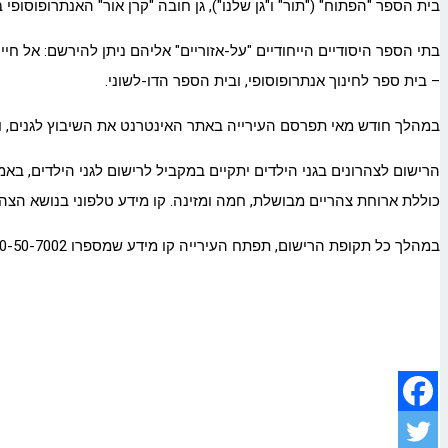
בית הספר "הפתוח" ("תור" ו"גן שלנו"), גן חובה "קרן אור" האנתרופוסופי 
בתי הספר היסודיים הייחודיים "על-אזוריים" אליהם ניתן להירשם: אל חיי
– בית ספר לחינוך אנתרופוסופי, ובית הספר הדו-לשוני.
במהלך חודש מאי תפרסם העירייה באתר האינטרנט את השיבוץ לגנים, ואף
כוללת ארוחת צהריים מבושלת, חמה ומזינה. קו מידע טלפוני בנושא הצהרונים בטלפון 
במהלך כל תקופת הרישום, תפתח העירייה קו מידע שמספרו 1-700-50-7002 אשר יפעל בין השעות 8:00 עד 14:00 בימים ראשון עד חמישי.