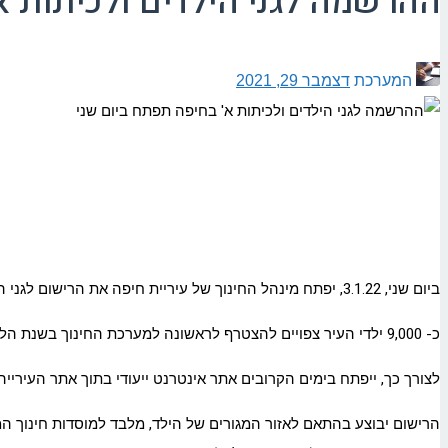
ההרשמה לגני הילדים ולכיתות א
המערכת
דצמבר 29, 2021
ביום שני, 3.1.22, יפתח מינהל החינוך של עיריית חיפה את הרישום לגני הילדים ולכיתות א' לשנת הלימודים תשפ"ג, אשר יימשך עד ליום חמישי, ה- 23.01.22.
כ- 9,000 ילדי העיר צפויים להצטרף לראשונה למערכת החינוך בשנת הלימודים תשפ"ג כאשר 7,000 מתוכם יירשמו לראשונה לגני הילדים העירוניים, ועוד כ- 2,200 ילדים יעלו לכיתה א'.
לצורך כך, ייפתח בימים הקרובים אתר אינטרנט ייעודי בתוך אתר העירייה
הרישום יבוצע בהתאם לאזור המגורים של הילד, מלבד למוסדות חינוך המוג