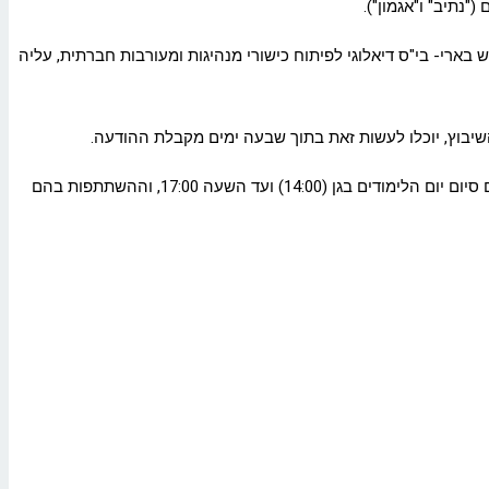
"נתיב" ו"אגמון").
ש בארי- בי"ס דיאלוגי לפיתוח כישורי מנהיגות ומעורבות חברתית, עליה
שיבוץ, יוכלו לעשות זאת בתוך שבעה ימים מקבלת ההודעה.
הרישום לצהרונים בגני הילדים יתקיים במקביל לרישום לגני הילדים, באמצעות אתר הצהרונים של רשת המתנ"סים. הצהרונים בעיר פועלים מיד עם סיום יום הלימודים בגן (14:00) ועד השעה 17:00, וההשתתפות בהם