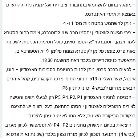
– מומלץ בחום להשתמש בתחבורה ציבורית ועל זמניה ניתן להתעדכן
באמצעות אתרי האינטרנט.
– ניתן להשתמש במטרוניות מס' 1 ו- 4
– צירי הגישה לאצטדיון יחסמו מכביש 4 לרוטנברג, צומת רחוב קסטרא
לעזר ויצמן, רוטנברג וי״א הספורטאים, כולל חסימת הכניסות לשכונת
נאות פרס, צומת פלימן לקסטרא וצומת פלימן לי״א הספורטאים,
תתאפשר כניסת דיירים בלבד וזאת מהשעה 18.30.
– לבאים ברכב פרטי, ניתן לחנות בחניונים בסביבות האצטדיון – הוט,
אינטל, שער העלייה p13, חניוני החוף, מרכז הקונגרסים, קהל אוהדים
הבאים מדרום לכביש 4 יכוונו לחניון P6.
– הכניסה לחניוני האצטדיון P5 ,P4, P2, P1 רק לבעלי תווים והגישה
לצירים המובילים לאצטדיון ייחסמו בהתאם, בעלי תווים יש להציגם
בנקודות הביקורת השונות, ללא התו לא יהיה ניתן להיכנס.
– היציאות בסיום המשחק מחניונים P2 ו P4 לא תתאפשר לכיוון מערב
(כביש 4) והתנועה תוכוון לכיוון מזרח וצפון בלבד (שכונת נאות פרס או