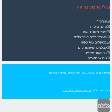
בעלי מקצוע בחיפה
☑עורכי דין
☑סוכני ביטוח
☑יועצי משכנתאות
☑מעצבי פנים ואדריכלים
☑מטפלים גוף ונפש
☑קבלנים ושיפוצניקים
☑מרפאות שיניים
☑טכנאי מזגנים
לפרסום חייגו
0523190319
- אלי גולדמן
|
מדיניות פרטיות
עיצוב אתר על ידי
אגו מדיה פרסום באינטרנט
גלילה