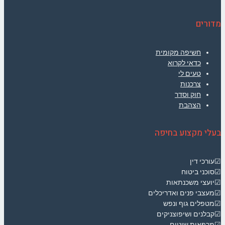
מדורים
חשיפה מקומית
כדאי לקרוא
טעים לי
צרכנות
חוק וסדר
הצהבת
בעלי מקצוע בחיפה
☑עורכי דין
☑סוכני ביטוח
☑יועצי משכנתאות
☑מעצבי פנים ואדריכלים
☑מטפלים גוף ונפש
☑קבלנים ושיפוצניקים
☑מרפאות שיניים