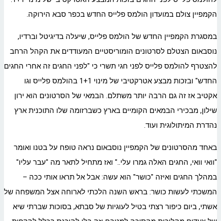
הקמפיין צולם במועדון הולמס פלייס החדש בכפר סבא הירוקה.
במסגרת הקמפיין החדש של הולמס פלייס, שיעלה בדיגיטל וברדיו,
נוסבאום הצטלם לסרטונים הומוריסטיים המעודדים את הקהל הרחב
להצטרף להולמס פלייס לפני חגי תשרי כי "לפני החגים זה אחרי החגים
החדש" ובזכות מבצע אטרקטיבי של מינוי 1+1 בהולמס פלייס וגו
אקטיב אז זה גם הרבה יותר משתלם. הבמאי של הסרטונים הוא ירון
שילון, מבכירי הבמאים הקומיים בארץ כשברזומה שלו התוכנית ארץ
נהדרת המיתולוגית ועוד.
באחד מהסרטונים של הקמפיין נוסבאום נראה טופח על בטנו ואומר
"וואי וואי, החגים האלה גמרו עלי.." ואז מתחיל לתאר מה "עבר עליו"
במהלך החגים ואיזה "כושר" הוא עשה: אבל אל תראו אותי ככה –
המשכתי לעשות כושר: בראש השנה הלכתי לארוחה אצל המשפחה של
אשתי, ביום כיפור רצתי בטיל לעוגיות של סבתא, בסוכות שברתי שיא