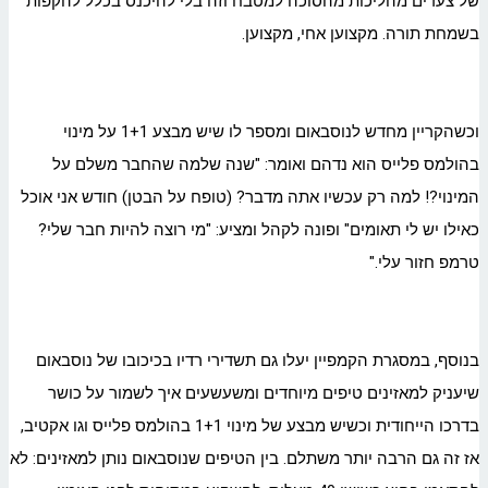
של צעדים מהליכות מהסוכה למטבח וזה בלי להיכנס בכלל להקפות
בשמחת תורה. מקצוען אחי, מקצוען.
וכשהקריין מחדש לנוסבאום ומספר לו שיש מבצע 1+1 על מינוי
בהולמס פלייס הוא נדהם ואומר: "שנה שלמה שהחבר משלם על
המינוי?! למה רק עכשיו אתה מדבר? (טופח על הבטן) חודש אני אוכל
כאילו יש לי תאומים" ופונה לקהל ומציע: "מי רוצה להיות חבר שלי?
טרמפ חזור עלי."
בנוסף, במסגרת הקמפיין יעלו גם תשדירי רדיו בכיכובו של נוסבאום
שיעניק למאזינים טיפים מיוחדים ומשעשעים איך לשמור על כושר
בדרכו הייחודית וכשיש מבצע של מינוי 1+1 בהולמס פלייס וגו אקטיב,
אז זה גם הרבה יותר משתלם. בין הטיפים שנוסבאום נותן למאזינים: לא