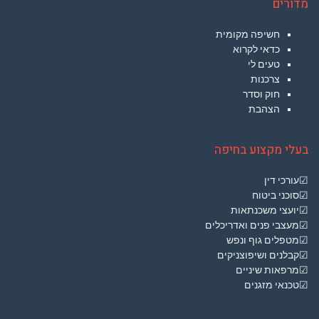
מדורים
חשיפה מקומית
כדאי לקרוא
טעים לי
צרכנות
חוק וסדר
הצהבת
בעלי מקצוע בחיפה
☑עורכי דין
☑סוכני ביטוח
☑יועצי משכנתאות
☑מעצבי פנים ואדריכלים
☑מטפלים גוף ונפש
☑קבלנים ושיפוצניקים
☑מרפאות שיניים
☑טכנאי מזגנים