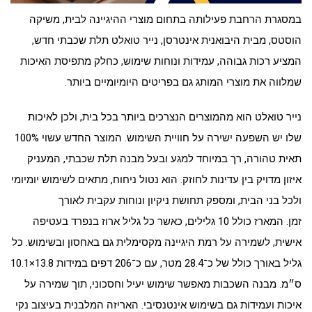
במסגרת הרחבת פעילותה בתחום מוצרי ההיגיינה לבית, משיקה
הוסטס, מבית היבואנית אינטרסן, נייר טואלט תלת שכבתי חדש,
המציע רכות גבוהה, עמידות ונוחות שימוש, כחלק מתפיסת האיכות
שמלווה את מוצרי המותג גם בפריטים היומיומיים ביותר.
נייר טואלט הוא מהמוצרים הנצרכים ביותר בכל בית, ולכן לאיכות
שלו יש השפעה ישירה על חוויית השימוש. המוצר החדש עשוי 100%
תאית טהורה, רך במיוחד למגע ובעל מבנה תלת שכבתי, המעניק
איזון מדויק בין עדינות לחוזק. הוא נטול ניחוח, מתאים לשימוש יומיומי
ולכל בני הבית, ומספק תחושת ניקיון ונוחות עקבית לאורך
זמן. המארז כולל 10 גלילים, כאשר כל גליל ארוז בנפרד בעטיפה
אישית, לשמירה על רמת היגיינה מקסימלית גם באחסון ובשימוש. כל
גליל באורך כולל של כ־28.4 מטר, עם כ־206 דפים במידות 13.8×10.1
ס״מ. מבנה השכבות מאפשר שימוש יעיל וחסכוני, תוך שמירה על
איכות ועמידות גם בשימוש אינטנסיבי. האריזה המלבנית בעיצוב נקי