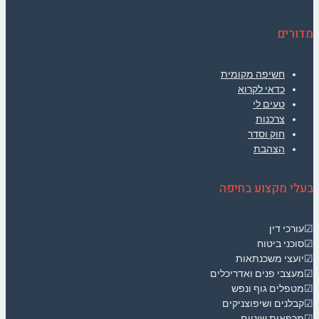
מדורים
חשיפה מקומית
כדאי לקרוא
טעים לי
צרכנות
חוק וסדר
הצהבת
בעלי מקצוע בחיפה
☑עורכי דין
☑סוכני ביטוח
☑יועצי משכנתאות
☑מעצבי פנים ואדריכלים
☑מטפלים גוף ונפש
☑קבלנים ושיפוצניקים
☑מרפאות שיניים