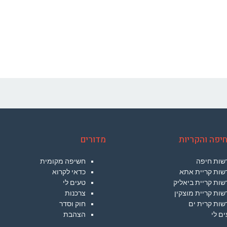
יפה והקריות
מדורים
שות חיפה
חשיפה מקומית
שות קריית אתא
כדאי לקרוא
ות קריית ביאליק
טעים לי
ות קריית מוצקין
צרכנות
שות קרית ים
חוק וסדר
ם לי
הצהבת