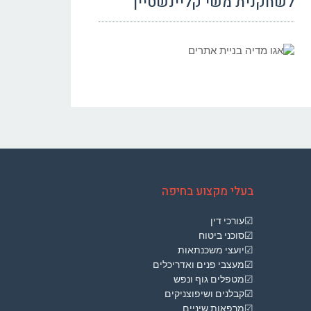
לשחקנית משי קליינשטיין
בעלי מקצוע בחיפה
☑עורכי דין
☑סוכני ביטוח
☑יועצי משכנתאות
☑מעצבי פנים ואדריכלים
☑מטפלים גוף ונפש
☑קבלנים ושיפוצניקים
☑מרפאות שיניים