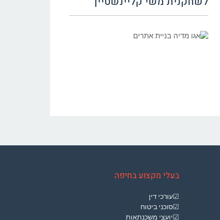
לשחקנית משי קליינשטיין
בעלי מקצוע בחיפה
☑עורכי דין
☑סוכני ביטוח
☑יועצי משכנתאות