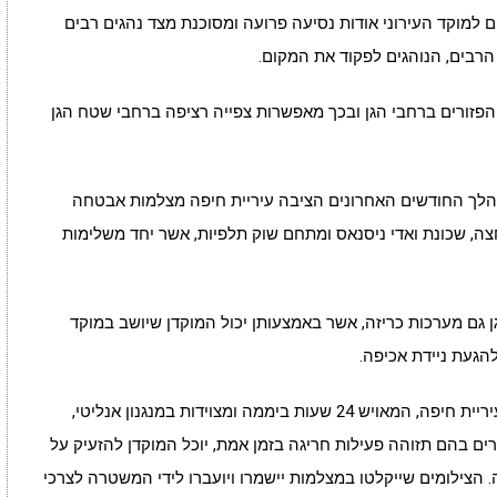
למוקד העירוני אודות נסיעה פרועה ומסוכנת מצד נהגים רבים
 הרבים, הנוהגים לפקוד את המקום.
הפזורים ברחבי הגן ובכך מאפשרות צפייה רציפה ברחבי שטח הגן
ך החודשים האחרונים הציבה עיריית חיפה מצלמות אבטחה
רחצה, שכונת ואדי ניסנאס ומתחם שוק תלפיות, אשר יחד משלימות
ן גם מערכות כריזה, אשר באמצעותן יכול המוקדן שיושב במוקד
הגעת ניידת אכיפה.
המצלמות החדשות מחוברות למוקד המבצעי של עיריית חיפה, המאויש 24 שעות ביממה ומצוידות במנגנון אנליטי,
ים בהם תזוהה פעילות חריגה בזמן אמת, יוכל המוקדן להזעיק על
 הצילומים שייקלטו במצלמות יישמרו ויועברו לידי המשטרה לצרכי