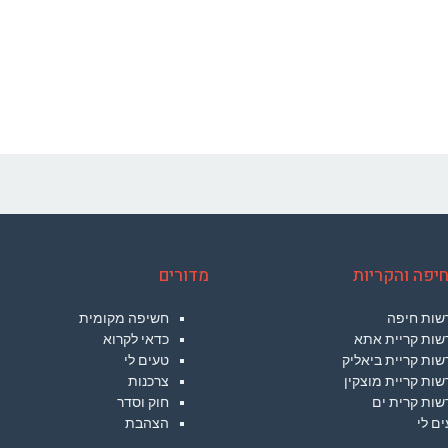
יפה והקריות
מדורים
שות חיפה
חשיפה מקומית
שות קריית אתא
כדאי לקרוא
ות קריית ביאליק
טעים לי
ות קריית מוצקין
צרכנות
שות קרית ים
חוק וסדר
ם לי
הצהבת