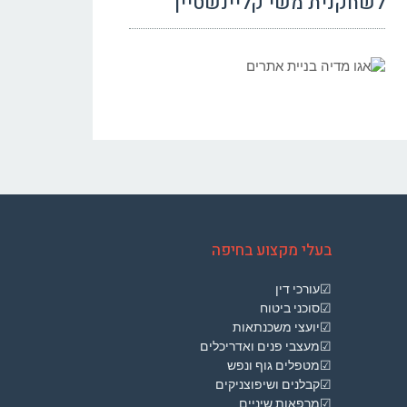
לשחקנית משי קליינשטיין
בעלי מקצוע בחיפה
☑עורכי דין
☑סוכני ביטוח
☑יועצי משכנתאות
☑מעצבי פנים ואדריכלים
☑מטפלים גוף ונפש
☑קבלנים ושיפוצניקים
☑מרפאות שיניים