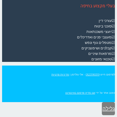
בעלי מקצוע בחיפה
☑עורכי דין
☑סוכני ביטוח
☑יועצי משכנתאות
☑מעצבי פנים ואדריכלים
☑מטפלים גוף ונפש
☑קבלנים ושיפוצניקים
☑מרפאות שיניים
☑טכנאי מזגנים
לפרסום חייגו
0523190319
- אלי גולדמן
|
מדיניות פרטיות
עיצוב אתר על ידי
אגו מדיה פרסום באינטרנט
גלילה