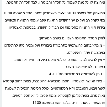
ומחוצה לו על מנת לשמור על הסדר והביטחון, לצד הסדרת התנועה.
המשחק יחל בשעה 20.30 ושערי האצטדיון יפתחו החל מהשעה 18.30
צפי לקהל רב ועל כן יש להקדים ההגעה עקב עומסי התנועה הצפויים,
בידוק תווי החנייה בחסימות וכן הבידוק הקפדני בכניסות לאצטדיון.
להלן הסדרי התנועה הצפויים בערב המשחק:
– מומלץ בחום להשתמש בתחבורה ציבורית ועל זמניה ניתן להתעדכן
באמצעות אתרי האינטרנט.
– אין להגיע לכיכר נאות פרס למי שאינו בעל תו חנייה או תושב
בשכונה, לא יתאפשר מעבר
– ניתן להשתמש במטרוניות מס' 1 ו- 4
– צירי הגישה לאצטדיון יחסמו מכביש 4 לרוטנברג, צומת רחוב קסטרא
לעזר ויצמן, רוטנברג וי״א הספורטאים, כולל חסימת הכניסות לשכונת
נאות פרס, צומת פלימן לקסטרא וצומת פלימן לי״א הספורטאים,
תתאפשר כניסת דיירים בלבד וזאת מהשעה 17.30.