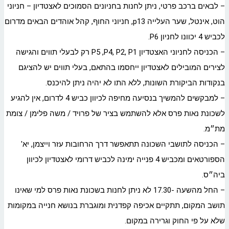
– לבאים ברכב פרטי, ניתן לחנות בחניונים הסמוכים לאצטדיון – חניוני
הוט, אינטל, שער העלייה p13, חניוני החוף, קהל אוהדים הבאים מדרום
לכביש 4 יכוונו לחניון P6.
– הכניסה לחניוני האצטדיון P5 ,P4, P2, P1 רק לבעלי תווים והגישה
לצירים המובילים לאצטדיון ייחסמו בהתאם, בעלי תווים יש להציגם
בנקודות הביקורת השונות, ללא התו לא יהיה ניתן להיכנס.
– למבקשים להמשיך בנסיעה מחיפה לכיוון כביש 4 לדרום, אין להגיע
לשכונת נאות פרס אלא להשתמש בציר של פרויד / משה פלימן / צומת
מת״מ.
– הכניסה לתושבי השכונה תתאפשר דרך הרחובות עזר וייצמן, יא'
הספורטאים ומכביש 4 פנייה ימינה לכביש דרומי לאצטדיון לכיוון
ביה״ס.
– החל מהשעה -17.30 לא ניתן לחנות בשכונת נאות פרס למי שאינו
תושב המקום, תתקיים אכיפה קפדנית ומוגברת בנושא חנייה במקומות
שלא על פי החוק וגרירה במקום.