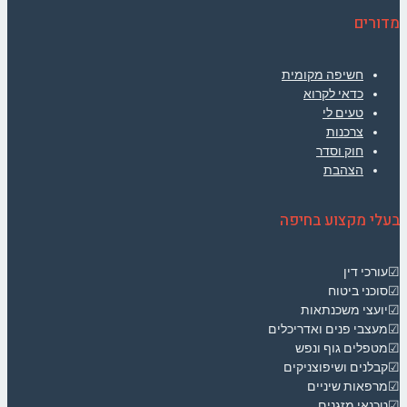
מדורים
חשיפה מקומית
כדאי לקרוא
טעים לי
צרכנות
חוק וסדר
הצהבת
בעלי מקצוע בחיפה
☑עורכי דין
☑סוכני ביטוח
☑יועצי משכנתאות
☑מעצבי פנים ואדריכלים
☑מטפלים גוף ונפש
☑קבלנים ושיפוצניקים
☑מרפאות שיניים
☑טכנאי מזגנים