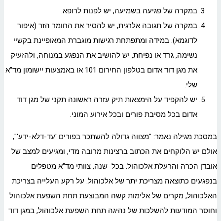
במקרה של פגיעה בשמיעה, יש לפנות לרופא.
במקרה של תגובה אלרגית, יש להסיר את החומר הזר (איפור
לדוגמא). במידה ומתפתחת רגישות מוגברת המאופיינת בקשיי
נשימה, גרד או נפיחת, יש להושיב את הנפגע במנוחה, ולהזעיק
את מגן דוד אדום בטלפון החירום 101 או באמצעות יישומון מד"א
שלי.
יש להקפיד על הימצאות תיק עזרה ראשונה תקני של מגן דוד
אדום בכל מסיבת פורים ובכל אירוע המוני.
במסכת מגילה נאמר: "מצווה גדולה להשתכר בפורים 'עד-דלא-ידע'",
אולם יש הלוקחים את הכתוב ברצינות מרובה מדי, ומגיעים למצב של
אובדן הכרה והרעלת אלכוהול. בכל שנה, צוותי מד"א מטפלים
בנפגעים כתוצאה מצריכת יתר של אלכוהול. על רקע העלייה בצריכת
האלכוהול, מקרים של אלימות קשה המבוצעת תחת השפעת אלכוהול
וחוסר המודעות להשלכות של נהיגה תחת השפעת אלכוהול, במגן דוד