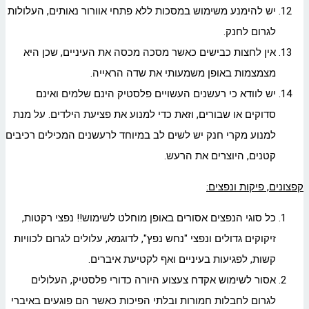
יש להימנע משימוש במסכות ללא פתחי אוורור נאותים, העלולות
לגרום לחנק.
אין לחצות כבישים כאשר מסכה מכסה את העיניים, שכן היא
מצמצמות באופן משמעותי את שדה הראייה.
יש לוודא כי רעשנים העשויים פלסטיק הינם שלמים ואינם
סדוקים או שבורים, וזאת כדי למנוע את פציעת הילדים. על מנת
למנוע מקרי חנק יש לשים לב במיוחד לרעשנים המכילים רכיבים
קטנים, היוצרים את הרעש.
קפצונים, פיקות ונפצים:
כל סוגי הנפצים אסורים באופן מוחלט לשימוש!! נפצי רקטות,
זיקוקים גדולים ונפצי "נחש נפץ", לדוגמא, עלולים לגרום לכוויות
קשות, לפגיעות בעיניים ואף לקטיעת איברים.
אסור לשימוש אקדח צעצוע היורה כדורי פלסטיק, העלולים
לגרום לחבלות חמורות ובלתי הפיכות כאשר הם פוגעים באיברי