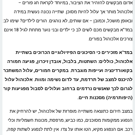
אדום מבקשים להזהיר את הציבור, במיוחד לקראת חג פורים –
אלכוהול מותר אך עלול להיות מסוכן. שתייה נכונה נעשית במידה
ובאופן מושכל, וכמובן – אם שותים, לא נוהגים. הורים לילדים? שימו לב:
במד"א מבקשים מכם לשים לב כי ילדים ובני נוער מתחת לגיל 18 אינם
צורכים אלכוהול בפורים.
במד"א מזכירים כי הסיכונים הפיזיולוגיים הכרוכים בשתיית
אלכוהול, כוללים: השתטות, בלבול, אובדן זיכרון, פגיעה חמורה
בקואורדינציה ועייפות מוגברת. במקרים חמורים, עלול המשתכר
להיכנס למצב של תרדמת, עד לדום נשימה ומוות.
אלכוהול עלול
לגרום לכך שאנשים נרדמים ברחוב ועלולים לסבול מפגיעות קור
(היפותרמיה) מסכנות חיים.
במצב חירום כתוצאה משתייה מופרזת של אלכוהול, יש להרחיק את
הנפגע ממקומות מסוכנים, כמו כביש, מרפסת, מכונות חשמליות וכלי
רכב. אם הנפגע מקיא, הטו אותו על צדו. אין לתת לנפגע לשתות קפה,