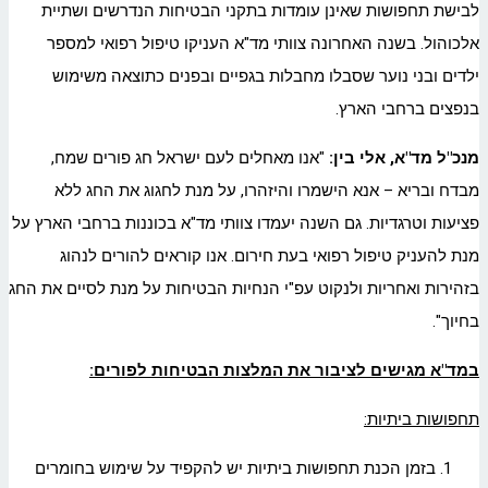
לבישת תחפושות שאינן עומדות בתקני הבטיחות הנדרשים ושתיית
אלכוהול. בשנה האחרונה צוותי מד"א העניקו טיפול רפואי למספר
ילדים ובני נוער שסבלו מחבלות בגפיים ובפנים כתוצאה משימוש
בנפצים ברחבי הארץ.
מנכ"ל מד"א, אלי בין:
"אנו מאחלים לעם ישראל חג פורים שמח,
מבדח ובריא – אנא הישמרו והיזהרו, על מנת לחגוג את החג ללא
פציעות וטרגדיות. גם השנה יעמדו צוותי מד"א בכוננות ברחבי הארץ על
מנת להעניק טיפול רפואי בעת חירום. אנו קוראים להורים לנהוג
בזהירות ואחריות ולנקוט עפ"י הנחיות הבטיחות על מנת לסיים את החג
בחיוך".
במד"א מגישים לציבור את המלצות הבטיחות לפורים:
תחפושות ביתיות:
בזמן הכנת תחפושות ביתיות יש להקפיד על שימוש בחומרים