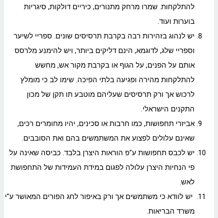
להתלקחות. שמרו מרחק מתנורים, כיריים דולקות, סיגריות
בוערות ועוד.
יש לנהוג בזהירות רבה בקרבת תרסיסים שונים. ספריי לשיער
וספריי שלג, לדוגמא, הינם דליקים ביותר, ויש להימנע מלרסס
אותם על הפנים, על הגוף או בקרבת מקור אש, מחשש
להתלקחות מהירה ופגיעה בלתי הפיכה. שימו לב כי מומלץ
לרכוש אך ורק תרסיסים שעליהם מוטבע תו תקן של מכון
התקנים הישראלי.
אביזרי תחפושות, כמו חרבות או סכינים, יהיו מחומרים רכים,
שאינם עלולים לפצוע את המשתמשים בהם ואת הסובבים.
יש לכבס תחפושות ע"פ הוראות היצרן בלבד. כביסה שאינה על
פי הנחיות היצרן עלולה לפגום במידת העמידות של התחפושת
לאש.
יש לוודא כי משתמשים אך ורק באיפור לחג הפורים המאושר ע"י
משרד הבריאות.