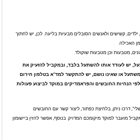
 ילדים, קשישים ולאנשים הסובלים מבעיות בליעה. לכן, יש לחתוך
ן האכילה.
ל, יש לעודד אותו להשתעל בלבד, ובמקביל להזעיק את
ו משתעל או שאינו נושם, יש להתקשר למד"א בטלפון חירום
ול לפי הנחיות החובשים והפראמדיקים במוקד לביצוע פעולות
לי", דרכו ניתן, בלחיצת כפתור, ליצור קשר עם החובשים
ירום 101 של מד"א, כשבמקביל מועבר למוקד מיקומכם המדויק. בנוסף, אפשר להזין ביישומון