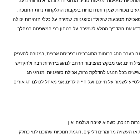
וחשיות לפגיעות ופציעות סביב מנהגי החג ובמד"א מדווחים על
עים מכוויות שמן רותח וכוויות בעקבות התלקחות נרות החנוכה,
אכילת מטבעות שוקולד וסופגניות. שמירה על כללי הזהירות יכולה
מד"א את המדריך המלא לשמירה על בטחון בני המשפחה במהלך
נה בערב החג בכוחות מתוגברים ובפריסה ארצית, במטרה להעניק
הציל חיים. אני מבקש מהציבור הרחב לנהוג בזהירות רבה ולהקדיש
ישים בכל הנוגע להדלקת נרות, אכילת סופגניות ומנהגי חג
לסייע לשמור על חייכם ועל חיי הילדים. אני מאחל לכולם חג אורים
ות חנוכה, כשהיא יציבה ושלמה. אין
או העשויה מחומרים דליקים, דוגמת חנוכיות שהוכנו לנוי כחלק