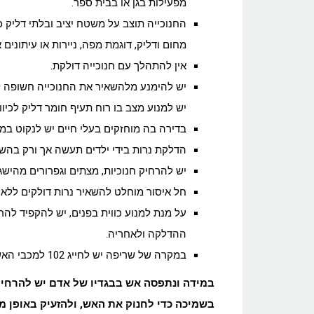
מפעילות בגן או בבית ספר.
החנוכייה תוצב על משטח יציב ובלתי דליק 
מחום ודליק, דוגמת מפה, ניירות או עיתונים 
אין להתהלך עם חנוכייה דולקת.
יש להימנע מלהשאיר את החנוכייה חשופה לר
יש למנוע מצב בו רוח תעיף חומר דליק לכיוון 
בדירה בה מוחזקים בעלי חיים יש לנקוט במ
הדלקת נרות בידי ילדים תעשה אך ורק בהש
יש להרחיק חנוכיות, מצתים וגפרורים מהישג 
חל איסור מוחלט להשאיר נרות דולקים ללא
על מנת למנוע כווית בפנים, יש להקפיד להר
ההדלקה ולאחריה.
במקרה של שריפה יש לחייג 102 למכבי האש
במידה ונתפסה אש בבגדיו של אדם יש להרחיק 