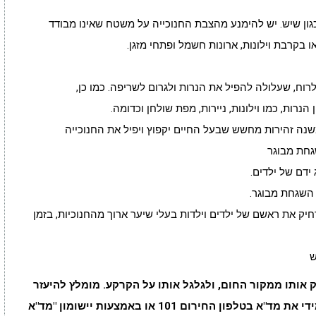
כגון שיש. יש להימנע מהצבת החנוכייה על משטח שאינו מבודד
או בקרבת וילונות, ארונות חשמל ופתחי מזגן.
וח, שעלולה להפיל את הנרות ולגרום לשריפה. כמו כן,
הנרות, כמו וילונות, ניירות, מפת שולחן וכדומה.
שנה זהירות מחשש שבעל החיים יקפוץ ויפיל את החנוכייה
גחת מבוגר
ידם של ילדים.
 השגחת מבוגר.
חיק את ראשם של ילדים וילדות בעלי שיער ארוך מהחנוכיות, בזמן
אותו ממקור החום, ולגלגל אותו על הקרקע. מומלץ להיעזר
בשמיכה כדי לחנוק את האש, ולהזעיק באופן מידי את מד"א בטלפון החירום 101 או באמצעות יישומון "מד"א