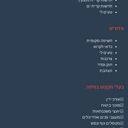
חדשות קריית מוצקין
חדשות קרית ים
טעים לי
מדורים
חשיפה מקומית
כדאי לקרוא
טעים לי
צרכנות
חוק וסדר
הצהבת
בעלי מקצוע בחיפה
☑עורכי דין
☑סוכני ביטוח
☑יועצי משכנתאות
☑מעצבי פנים ואדריכלים
☑מטפלים גוף ונפש