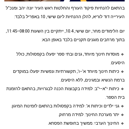
בהתאם להנחיות פיקוד העורף והחלטות ראש העיר יונה יהב ומנכ"ל
העירייה דוד לוריא, להלן ההנחיות ליום שישי, 10 באפריל בלבד:
יום הלימודים מחר, יום שישי, 10.4, ייתקיים בין השעות 08:00–11:45,
בתוך מרחבים מוגנים תקניים בלבד באופן הבא:
🔹 מוסדות חינוך מיוחד, גנים ובתי ספר יפעלו בקפסולות, כולל
היסעים.
🔹 כיתות חינוך מיוחד א'–ו', תקשורתיות ונפשיות יפעלו במוקדים
ברמת הנשיא ובמגינים, ללא היסעים.
🔹 כיתות י"א–י"ב: למידה בקבוצות הכנה לבגרויות, בהתאם להזמנת
בית הספר.
🔹 גני ילדים וכיתות א': למידה בקפסולות בהתאם לזמינות המיגון.
🔹 יתר מערכת החינוך: למידה מרחוק.
🔹️ החינוך הערבי: ממשיך בחופשת הפסחא.