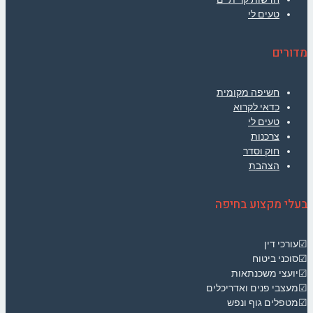
טעים לי
מדורים
חשיפה מקומית
כדאי לקרוא
טעים לי
צרכנות
חוק וסדר
הצהבת
בעלי מקצוע בחיפה
☑עורכי דין
☑סוכני ביטוח
☑יועצי משכנתאות
☑מעצבי פנים ואדריכלים
☑מטפלים גוף ונפש