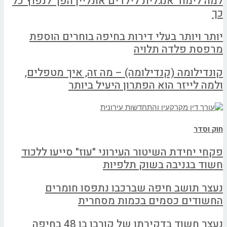
למה לימוד אנגלית לילדים אונליין הפך לנפוץ כל
כך
יותר ויותר בעלי דירות בחיפה בוחרים הוספת
מרפסת פלדה תלויה
קונדילומה (קנדילומה) – מה זה, איך מטפלים,
ולמה לייזר הוא הפתרון היעיל ביותר
חוק וסדר
פקחי יחידת השיטור העירוני "עוז" סייעו ללכוד
חשוד בגניבה בשוק תלפיות
נעצר תושב חיפה שברכבו נתפסו חומרים
החשודים כסמים בכמות מסחרית
נעצר חשוד בדקירתו של קורבן בן 48 בחיפה