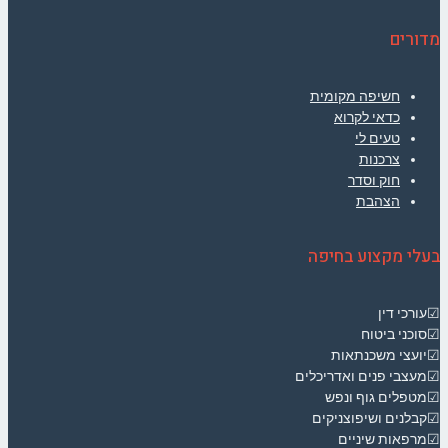
מדורים
חשיפה מקומית
כדאי לקרוא
טעים לי
צרכנות
חוק וסדר
הצהבת
בעלי מקצוע בחיפה
☑עורכי דין
☑סוכני ביטוח
☑יועצי משכנתאות
☑מעצבי פנים ואדריכלים
☑מטפלים גוף ונפש
☑קבלנים ושיפוצניקים
☑מרפאות שיניים