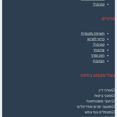
טעים לי
מדורים
חשיפה מקומית
כדאי לקרוא
טעים לי
צרכנות
חוק וסדר
הצהבת
בעלי מקצוע בחיפה
☑עורכי דין
☑סוכני ביטוח
☑יועצי משכנתאות
☑מעצבי פנים ואדריכלים
☑מטפלים גוף ונפש