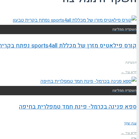
השקדיה ממליצה
קורס פילאטיס מזרן של מכללת sports4all נפתח בקרית טבעון
המערכת
קרא עוד ←
השקדיה ממליצה
ספא פנינה בכרמל- פינת חמד טמפלרית בחיפה
ענת שקד
קרא עוד ←