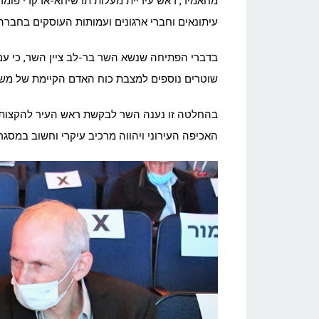
מחאמיד, ראש עיריית מעלות תרשיחא-ארקדי פומרנץ
עיתונאים וחברי ארגונים ועמותות העוסקים בחבר
בדברי הפתיחה שנשא השר בר-לב ציין השר, כי עם 
שוטרים נוספים למצבת כוח האדם הקיימת של מש
בהחלטה זו נענה השר לבקשת ראש העיר להקצות כ
האכיפה העירוני ויהווה מרכיב עיקרי וחשוב במסג