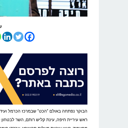
ש
הבוקר נפתחה באולם "הכט" שבמרכז הכרמל ועידת 
ראש עיריית חיפה, עינת קליש רותם, השר לבטחון פ