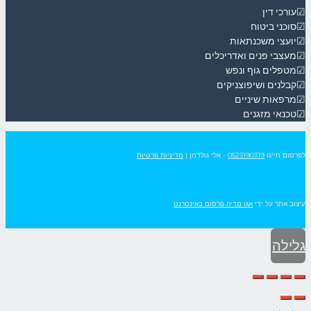
☑עורכי דין
☑סוכני ביטוח
☑יועצי משכנתאות
☑מעצבי פנים ואדריכלים
☑מטפלים גוף ונפש
☑קבלנים ושיפוצניקים
☑מרפאות שיניים
☑טכנאי מזגנים
לפרסום חייגו
0523190319
- אלי גולדמן
|
מדיניות פרטיות
עיצוב אתר על ידי
אגו מדיה פרסום באינטרנט
גלילה
לראש