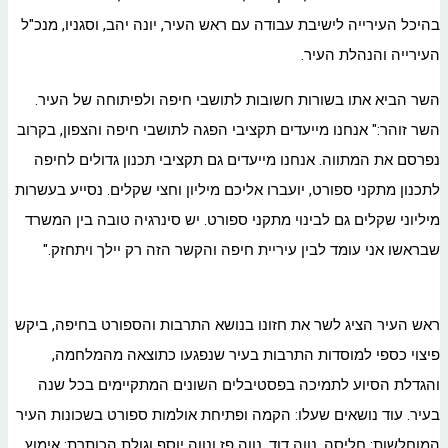
בהיכל העירייה לישיבת עבודה עם ראש העיר, יונה יהב, וסגניו, מנכ"ל
העירייה והנהלת העיר.
השר הביא אתו בשורות חשובות לתושבי חיפה ולפיתוחה של העיר.
השר זוהר:" אנחנו מייעדים תקציבי הפגה לתושבי חיפה והצפון, בקרוב
נפרסם את המתווה. אנחנו מייעדים גם תקציבי תכנון גדולים לחיפה
לתכנון מתקני ספורט, יועברו אליכם מיליון וחצי שקלים. נסייע בעשרות
מיליוני שקלים גם לבינוי מתקני ספורט. יש סינרגיה טובה בין המשרד
שבראשו אני עומד לבין עיריית חיפה והקשר הזה רק יילך ויתחזק."
ראש העיר הציג לשר את חזונו בנושא התרבות והספורט בחיפה, ביקש
פיצוי כספי למוסדות התרבות בעיר שנפגעו כתוצאה מהמלחמה,
והגדלת הסיוע לתמיכה בפסטיבלים השונים המתקיימים בכל שנה
בעיר. עוד נושאים שעלו: הקמה ופתיחת אולמות ספורט בשכונות העיר
המוחלשות: חליסה, נווה דוד, נווה פז ונווה יוסף וגולת הכותרת: אימוץ