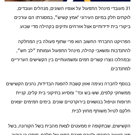
31 מעובדי מינהל התפעול על אגפיו השונים, מנהלים ועובדים,
לוקחים חלק במיזם העירוני "אמץ קשיש״, במסגרתו הם עורכים
ביקורי בית ידידותיים אצל אזרחים ותיקים בקהילה מדי שבוע.
הפרויקט החברתי החשוב הוא פרי שתוף פעולה בין המחלקה
להתנדבות ומשאבי קהילה, מינהל התפעול ועמותת ״לב חש״,
ובמהלכו נוצרו קשרים חמים ומשמעותיים בין הקשישים העריריים
למתנדבים.
בנוסף לחברה נעימה ואוזן קשבת להפגת הבדידות, נהנים הקשישים
ממשחקי קלפים, שש-בש וכד׳ ומסיוע בתיקוני בית קלים, קניית
תרופות וטיפול בנושאים בירוקרטיים שונים. בימים חמימים יוצאים
חלקם לטיול משותף מחוץ לבית.
הקשישים, שבתקופה זו ממעטים לצאת מהבית בשל הקורונה, בשל
מזג האוויר החורפי ולנוכח מצבם הפיזי של חלקם, סיפרו כי ביקור