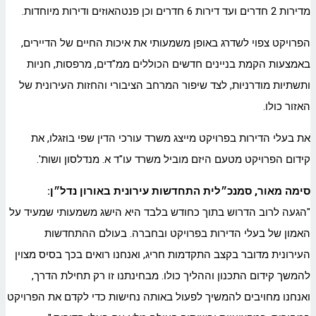
מדירות 2 חדרים ועד דירות 6 חדרים וכן פנטהאוזים ודירות מיוחדות.
הפרויקט צפוי לשדרג באופן משמעותי את איכות החיים של הדיירים,
באמצעות הקמת בניינים חדשים הכוללים ממ"דים, מרפסות, חניות
ותשתיות מודרניות, לצד שיפור המרחב הציבורי והחזות העירונית של
האזור כולו.
את בעלי הדירות בפרויקט מייצג משרד עורכי הדין שפי בוזגלו, את
קידום הפרויקט מטעם היזם מוביל משרד עו"ד א. מנדלסון ושות'.
סימה מאור,
סמנכ״לית התחדשות עירונית באורון נדל״ן
:
"הגעה לרוב הדרוש בתוך כחודש בלבד היא הישג משמעותי שמעיד על
האמון של בעלי הדירות בפרויקט ובחברה. בעולם ההתחדשות
העירונית מדובר בקצב התקדמות חריג, ואנחנו רואים בכך בסיס מצוין
להמשך קידום התכנון וההליך כולו. מבחינתנו זו רק תחילת הדרך,
ואנחנו מחויבים להמשיך לפעול באותה נחישות כדי לקדם את הפרויקט