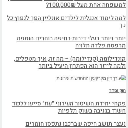
למשפחה אחת מעל 100,000₪?
למה לימוד אנגלית לילדים אונליין הפך לנפוץ כל
כך
יותר ויותר בעלי דירות בחיפה בוחרים הוספת
מרפסת פלדה תלויה
קונדילומה (קנדילומה) – מה זה, איך מטפלים,
ולמה לייזר הוא הפתרון היעיל ביותר
חוק וסדר
פקחי יחידת השיטור העירוני "עוז" סייעו ללכוד
חשוד בגניבה בשוק תלפיות
נעצר תושב חיפה שברכבו נתפסו חומרים