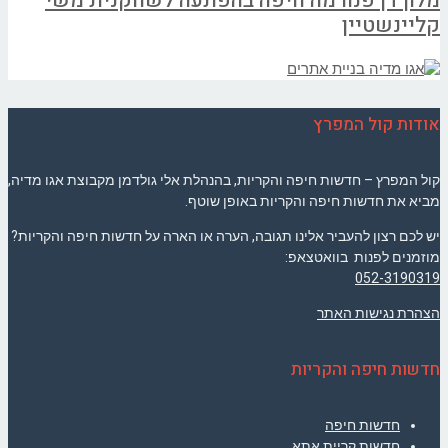
מלון דן פנורמה חיפה בהפתעה לשחקנית משי
קליינשטיין
אודות קול המפרץ
קול המפרץ – חדשות חיפה והקריות, בהנהלת אלי גולדמן מקבוצת אגו מדיה,
מביא את חדשות חיפה והקריות באופן שוטף.
יש לכם רצון להעביר אלינו תגובה, הערה או הארה על חדשות חיפה והקריות?
מוזמנים לפנות בוואטצאפ:
052-3190319
הצהרת נגישות האתר
חדשות חיפה והקריות
חדשות חיפה
חדשות קריית אתא