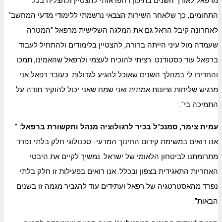
מרפאל לאורך השנים בתיכון דחפו אותי להצטיין ולהצליח בכל
התחומים, כך שלאחר השירות הצבאי נרשמתי ללימודי מדעי המחשב"
לאחרונה קיבל הראל גם את המלגה השלישית מרפאל "המטרה
שעמדה מול עיני הייתה ברורה, להצטיין בלימודים ולהתחיל לעבוד
ברפאל עוד כסטודנט. רציתי להוכיח לעצמי ולרפאל שהאמינו, תמכו
והחדירו לי במהלך השנים שאוכל להגיע לגדולות. כעובד רפאל אני
מרגיש שליחות וציונות אמתית ואני שמח שאני יכול להוקיר תודה על
התמיכה בי".
עמית צימר, סמנכ"ל בכיר לרגולוציה מנהל ותקשורת ברפאל:
"
אנו רואים במשימת קידום החינוך המדעי- טכנולוגי חלק בלתי נפרד
מתרומתנו לביטחון הלאומי של ישראל. נמשיך לקיים את היבטי
האחריות התאגידית בצפון ובכלל. אנו רואים בפעילות זו חלק בלתי
נפרד מהאסטרטגיה של רפאל ועתידים עוד להגביר מגמה זו בשנים
הבאות".