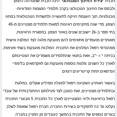
תכנית
"עידוד החינוך הטכנולוגי"
הינה תכנית שמטרתה לתמוך
ולבסס את החינוך הטכנולוגי בקרב תלמידי המגמות המדעיות-
טכנולגיות, תוך העצמת הזיקה לתעשייה ולתשתית הטכנולוגית במחוז
הצפון. מדי שנה מתקיימים ראיונות למאות תלמידים מצטיינים מ-45
בתי ספר ב-26 יישובים שונים באזור הצפון. במסגרת הראיונות,
מאותרים מועמדים מתאימים להם מוענקת מלגה לצד המלצה אישית
ממהנדסי רפאל המלווים את התכנית. המלכות מוענקות בשתי פעימות,
בכיתה י' ו- י"ב, וזאת בתנאי שהתלמידים משמרים את הצטיינותם
לאורך כל השנים. מלגות נוספות מוענקות גם לאקדמאים בלימודי
הנדסאים תחת קריטריונים דומים.
בעשור האחרון השקיעה רפאל למעלה ממיליון שקלים במלגות
ובתלמידים מצטיינים, זאת כמובן לצד פעילותם ההתנדבותית של עובדי
רפאל בראיונות וליווי המצטיינים לאורך כל התכנית. 5 מבוגרי התכנית
נקלטו עד כה לתפקידים בשירות החברה, חברת רפאל שואפת לשלב
בוגרים נוספים של התכנית בהמשך כעובדים מן המניין בחברה.