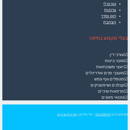
טעים לי
צרכנות
חוק וסדר
הצהבת
בעלי מקצוע בחיפה
☑עורכי דין
☑סוכני ביטוח
☑יועצי משכנתאות
☑מעצבי פנים ואדריכלים
☑מטפלים גוף ונפש
☑קבלנים ושיפוצניקים
☑מרפאות שיניים
☑טכנאי מזגנים
לפרסום חייגו
0523190319
- אלי גולדמן
|
מדיניות פרטיות