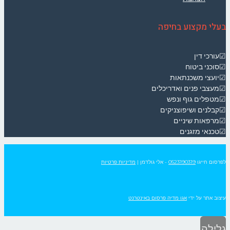
בעלי מקצוע בחיפה
☑עורכי דין
☑סוכני ביטוח
☑יועצי משכנתאות
☑מעצבי פנים ואדריכלים
☑מטפלים גוף ונפש
☑קבלנים ושיפוצניקים
☑מרפאות שיניים
☑טכנאי מזגנים
לפרסום חייגו
0523190319
- אלי גולדמן
|
מדיניות פרטיות
עיצוב אתר על ידי
אגו מדיה פרסום באינטרנט
גלילה