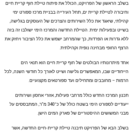
בשלב הראשון של הפרויקט, הכולל את פיתוח טיילת חוף קריית חיים
וחיבורה לטיילת קריית ים, תחל העירייה בבניית מרכז ספורט ימי
קהילתי, שיאגד את כלל השירותים והצרכים של העוסקים בגלישה,
בשייט ובפעילות ימית. הטיילת החדשה והמרכז הימי ישולבו זה בזה
ללא גדרות או הפרדות, כך שהמרחב ישמש את כלל הציבור ויחזק את
הרצף החופי מבחינה נופית וקהילתית.
אחד מיתרונותיו הבולטים של חוף קריית חיים הוא תנאי הים
הייחודיים שבו, המאפשרים גלישה ושייט לאורך כל חודשי השנה, לכל
הרמות – מחובבים ומתחילים ועד ספורטאים מקצועיים.
תכנון המרכז החדש כולל מרחבי פעילות, אזורי אחסון ושירותים
ייעודיים לספורט הימי בשטח כולל של כ־340 מ"ר, המתבססים על
מבני המשושים ההיסטוריים של פארק המים הישן.
בשלב הבא של הפרויקט תיבנה טיילת קריית-חיים החדשה, אשר