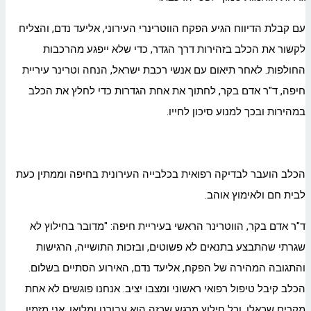
עם קבלת הדיווח הגיע הפקח הווטרינרי העירוני, אליעד נדם, והצליח
לקשור את הכלב בזהירות דרך הגדר, כדי שלא ייפגע מהרכבות
החולפות. לאחר תיאום עם אנשי רכבת ישראל, הנחה וטרינר עיריית
חיפה, ד"ר אדם בקר, לחתוך את אחת הגדרות כדי לחלץ את הכלב
במהירות ובכך למנוע סיכון לחייו.
הכלב הועבר לבדיקה רפואית בכלבייה העירונית בחיפה וממתין כעת
לבית חם ולאימוץ אוהב.
ד"ר אדם בקר, הווטרינר הראשי בעיריית חיפה: "מדובר בחילוץ לא
שגרתי שהתבצע בתנאים לא פשוטים, ובזכות התושייה, הרגישות
והתגובה המהירה של הפקח, אליעד נדם, האירוע הסתיים בשלום.
הכלב קיבל טיפול רפואי ראשוני ומצבו יציב. אנחנו פוגשים לא אחת
מקרים שכאלו, וכל חילוץ מרגש שכזה הוא עבורנו ומלואו. אני מזמין