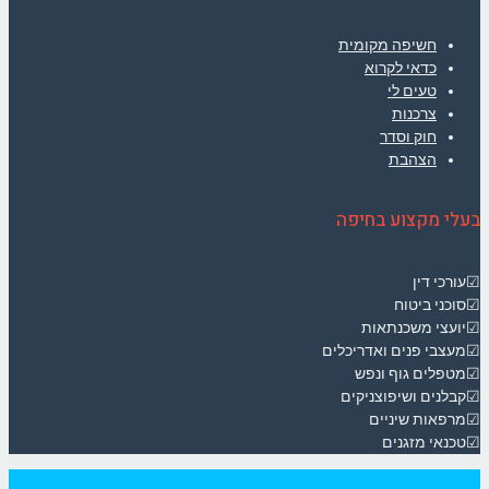
חשיפה מקומית
כדאי לקרוא
טעים לי
צרכנות
חוק וסדר
הצהבת
בעלי מקצוע בחיפה
☑עורכי דין
☑סוכני ביטוח
☑יועצי משכנתאות
☑מעצבי פנים ואדריכלים
☑מטפלים גוף ונפש
☑קבלנים ושיפוצניקים
☑מרפאות שיניים
☑טכנאי מזגנים