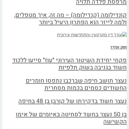
מרפסת פלדה תלויה
קונדילומה (קנדילומה) – מה זה, איך מטפלים,
ולמה לייזר הוא הפתרון היעיל ביותר
חוק וסדר
פקחי יחידת השיטור העירוני "עוז" סייעו ללכוד
חשוד בגניבה בשוק תלפיות
נעצר תושב חיפה שברכבו נתפסו חומרים
החשודים כסמים בכמות מסחרית
נעצר חשוד בדקירתו של קורבן בן 48 בחיפה
בן 50 נעצר בחשד לסחיטה באיומים של אימו
הקשישה