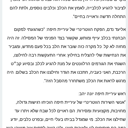
לציבור להגיע לכלבייה, לאמץ את הכלב וכלבים נוספים, ולתת להם
התחלה חדשה וראוייה בחיים".
אליעד נדם, הפקח הווטרינרי של עיריית חיפה: "כשהגעתי למקום
הבחנתי בכלב עייף ומותש, שקשור בצד הפנימי של המסילה. זה היה
מחזה לא קל. כל מקרה כזה שובר את הלב בכל פעם מחדש, ומגביר
את הנחישות שלי להצליח בחילוץ. אחרי התעקשות רבה לחילוצו,
השגתי את הגורמים הרלוונטים על מנת להגיע לכלב ובסיוע קב״ט
הרכבת, האני כעביה, חתכנו את הגדר וחילצנו את הכלב בשלום. היה
מרגש לראות את הכלב משתחרר מהסבל הזה".
ראש עיריית חיפה יונה יהב:
"אנשי השירות הווטרינרי של עיריית חיפה הוכיחו רגישות גדולה,
מחויבות, מקצועיות ומסירות. הם ראויים לכל שבח שלא ויתרו עד
שחילצו את הכלב. מי שמגדל בביתו בעלי חיים, ובפרט כלבים, יודע