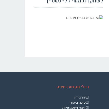
לשחקנית משי קליינשטיין
בעלי מקצוע בחיפה
☑עורכי דין
☑סוכני ביטוח
☑יועצי משכנתאות