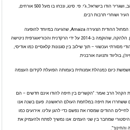
האירוע נערך בהשתתפות ראש העיר חיפה, יונה יהב, ושגריר הודו בישראל, ג’י. פי. סינג, ונכחו בו מעל 500 אורחים,
העיר ושוחרי תרבות רבים.
גולת הכותרת של הערב הייתה הופעתה של להקת המחול ההודית הצעירה Amaiza, שהגיעה במיוחד להופעה
חד-פעמית בחיפה לאחר סבב הופעות בירדן ולבנון. הלהקה, שהוקמה ב-2014 על ידי הרקדנית והכוריאוגרפית ניטישה
 מסורתי ועכשווי – תוך שילוב בין סגנונות קלאסיים כמו אודיסי,
'ן, בוליווד ותנועה אורבנית.
 משמשת כיום כמנהלת אמנותית בעמותה הפועלת לקידום העצמה
את הקהל הרב ואמר: "הקשרים בין חיפה להודו אינם חדשים – הם
דים ששחררו את חיפה במלחמת העולם הראשונה. פעם בשנה אנו
חיילים ההודים שמסרו את נפשם כדי להגן עלינו. אירועים כמו
 והיסטורי שמחבר בין שני העמים. אנו נמשיך לפתח ולהעמיק את
והחינוך".