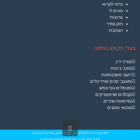
כדאי לקרוא
טעים לי
צרכנות
חוק וסדר
הצהבת
בעלי מקצוע בחיפה
☑עורכי דין
☑סוכני ביטוח
☑יועצי משכנתאות
☑מעצבי פנים ואדריכלים
☑מטפלים גוף ונפש
☑קבלנים ושיפוצניקים
☑מרפאות שיניים
☑טכנאי מזגנים
גלילה
לראש
לפרסום חייגו
0523190319
- אלי גולדמן
|
מדיניות פרטיות
עיצוב אתר על ידי
אגו מדיה פרסום באינטרנט