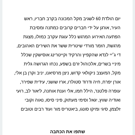
יום הולדת 60 לשגיב מקל המכונה בקרב חבריו, ראש
העיר, אורגן על ידי חברים קרובים כמתנה ומסיבת
הפתעה.האירוע המרגש כלל עוגת עקרב כמזלו, מצגת
מרגשת, הזמר מורדי שיטרית ששר את השירים האהובים,
די ג׳יי לנדא שהקפיץ והרקיד וקייטרינג אוסישקין שכלל
מיניי בשרים, אלכוהול זרם בשפע, נכחו הגרושה גלית
מקל, המעצב ניקולאי קדוש, ניצן מרסיאנו, יניב וקרן בן אלי,
אורן יפרח, חיה ודרוד סטולרו, ארז שושני, עידית שפירר,
עופרה פלטנר, הילל חמו, אלי וענת אוחנה, ליאור לב, רועי
ואודיה שווץ, יגאל וסימי מעתוק, פיני סיסו, נאוה וקובי
זלצמן, סיגי ומיקו סונגו, ביאטריס מור ועוד רבים וטובים
שתפו את הכתבה