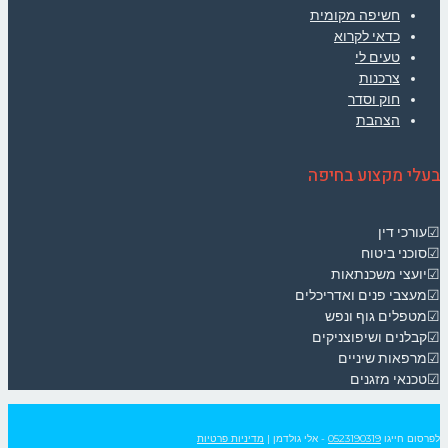
חשיפה מקומית
כדאי לקרוא
טעים לי
צרכנות
חוק וסדר
הצהבת
בעלי מקצוע בחיפה
☑עורכי דין
☑סוכני ביטוח
☑יועצי משכנתאות
☑מעצבי פנים ואדריכלים
☑מטפלים גוף ונפש
☑קבלנים ושיפוצניקים
☑מרפאות שיניים
☑טכנאי מזגנים
לפרסום חייגו
0523190319
- אלי גולדמן
|
מדיניות פרטיות