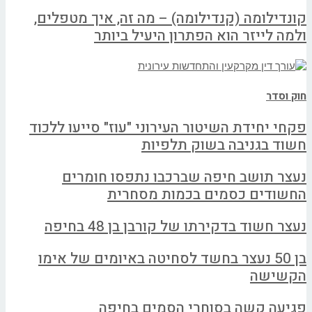
קונדילומה (קנדילומה) – מה זה, איך מטפלים,
ולמה לייזר הוא הפתרון היעיל ביותר
חוק וסדר
פקחי יחידת השיטור העירוני "עוז" סייעו ללכוד
חשוד בגניבה בשוק תלפיות
נעצר תושב חיפה שברכבו נתפסו חומרים
החשודים כסמים בכמות מסחרית
נעצר חשוד בדקירתו של קורבן בן 48 בחיפה
בן 50 נעצר בחשד לסחיטה באיומים של אימו
הקשישה
פגיעה קשה בסוחרי הסמים בחיפה